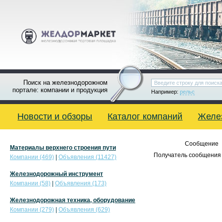
Поиск на железнодорожном
портале: компании и продукция
Например:
рельс
Новости и обзоры
Каталог компаний
Желе
Сообщение
Материалы верхнего строения пути
Получатель сообщения 
Компании (469)
|
Объявления (11427)
Железнодорожный инструмент
Компании (58)
|
Объявления (173)
Железнодорожная техника, оборудование
Компании (279)
|
Объявления (629)