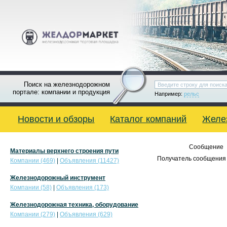
Поиск на железнодорожном
портале: компании и продукция
Например:
рельс
Новости и обзоры
Каталог компаний
Желе
Сообщение
Материалы верхнего строения пути
Получатель сообщения 
Компании (469)
|
Объявления (11427)
Железнодорожный инструмент
Компании (58)
|
Объявления (173)
Железнодорожная техника, оборудование
Компании (279)
|
Объявления (629)