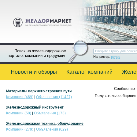
Поиск на железнодорожном
портале: компании и продукция
Например:
рельс
Новости и обзоры
Каталог компаний
Желе
Сообщение
Материалы верхнего строения пути
Получатель сообщения 
Компании (469)
|
Объявления (11427)
Железнодорожный инструмент
Компании (58)
|
Объявления (173)
Железнодорожная техника, оборудование
Компании (279)
|
Объявления (629)