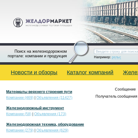
Поиск на железнодорожном
портале: компании и продукция
Например:
рельс
Новости и обзоры
Каталог компаний
Желе
Сообщение
Материалы верхнего строения пути
Получатель сообщения 
Компании (469)
|
Объявления (11427)
Железнодорожный инструмент
Компании (58)
|
Объявления (173)
Железнодорожная техника, оборудование
Компании (279)
|
Объявления (629)