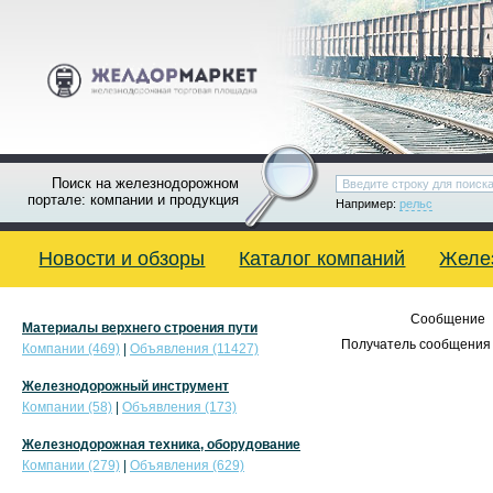
Поиск на железнодорожном
портале: компании и продукция
Например:
рельс
Новости и обзоры
Каталог компаний
Желе
Сообщение
Материалы верхнего строения пути
Получатель сообщения 
Компании (469)
|
Объявления (11427)
Железнодорожный инструмент
Компании (58)
|
Объявления (173)
Железнодорожная техника, оборудование
Компании (279)
|
Объявления (629)