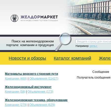
Поиск на железнодорожном
портале: компании и продукция
Например:
рельс
Новости и обзоры
Каталог компаний
Желе
Сообщение
Материалы верхнего строения пути
Получатель сообщения 
Компании (469)
|
Объявления (11427)
Железнодорожный инструмент
Компании (58)
|
Объявления (173)
Железнодорожная техника, оборудование
Компании (279)
|
Объявления (629)