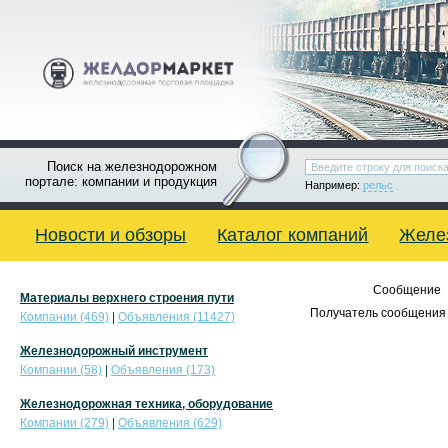
Поиск на железнодорожном
портале: компании и продукция
Например:
рельс
Новости и обзоры
Каталог компаний
Желе
Сообщение
Материалы верхнего строения пути
Получатель сообщения 
Компании (469)
|
Объявления (11427)
Железнодорожный инструмент
Компании (58)
|
Объявления (173)
Железнодорожная техника, оборудование
Компании (279)
|
Объявления (629)