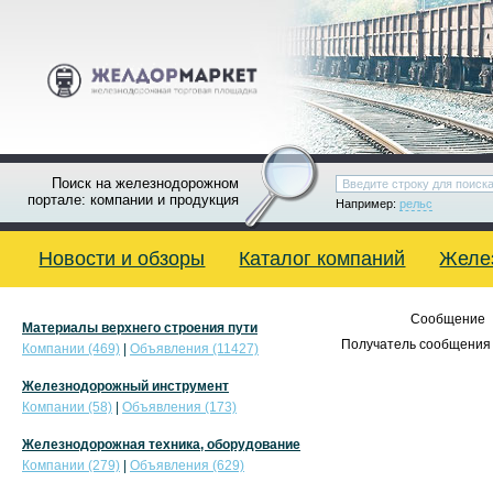
Поиск на железнодорожном
портале: компании и продукция
Например:
рельс
Новости и обзоры
Каталог компаний
Желе
Сообщение
Материалы верхнего строения пути
Получатель сообщения 
Компании (469)
|
Объявления (11427)
Железнодорожный инструмент
Компании (58)
|
Объявления (173)
Железнодорожная техника, оборудование
Компании (279)
|
Объявления (629)