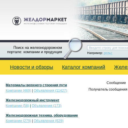
Поиск на железнодорожном
портале: компании и продукция
Например:
рельс
Новости и обзоры
Каталог компаний
Желе
Сообщение
Материалы верхнего строения пути
Получатель сообщения 
Компании (469)
|
Объявления (11427)
Железнодорожный инструмент
Компании (58)
|
Объявления (173)
Железнодорожная техника, оборудование
Компании (279)
|
Объявления (629)