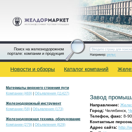
Поиск на железнодорожном
портале: компании и продукция
Например:
рельс
Новости и обзоры
Каталог компаний
Желе
Материалы верхнего строения пути
Компании (469)
|
Объявления (11427)
Завод промыш
Железнодорожный инструмент
Направление:
Желез
Компании (58)
|
Объявления (173)
Город:
Челябинск,
Ч
Телефон, факс:
8-90
Железнодорожная техника, оборудование
Контактные персон
Компании (279)
|
Объявления (629)
Адрес сайта:
http://