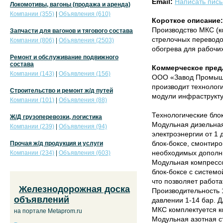
Email:
Написать пис
Локомотивы, вагоны (продажа и аренда)
Компании (355)
|
Объявления (610)
Короткое описание:
Производство МКС (к
Запчасти для вагонов и тягового состава
стрелочных переводо
Компании (806)
|
Объявления (2503)
обогрева для рабочих
Ремонт и обслуживание подвижного
состава
Коммерческое пред
Компании (143)
|
Объявления (156)
ООО «Завод Промышл
производит технолог
Строительство и ремонт ж/д путей
модули инфраструкту
Компании (101)
|
Объявления (88)
Технологические бло
Ж/Д грузоперевозки, логистика
Модульная дизельная
Компании (239)
|
Объявления (94)
электроэнергии от 1 
блок-боксе, смонтир
Прочая ж/д продукция и услуги
необходимых дополни
Компании (234)
|
Объявления (603)
Модульная компрессо
блок-боксе с систем
что позволяет работа
Железнодорожная доска
Производительность 
объявлений
давлении 1-14 бар. Д
МКС комплектуется к
на портале Metaprom.ru
Модульная азотная с