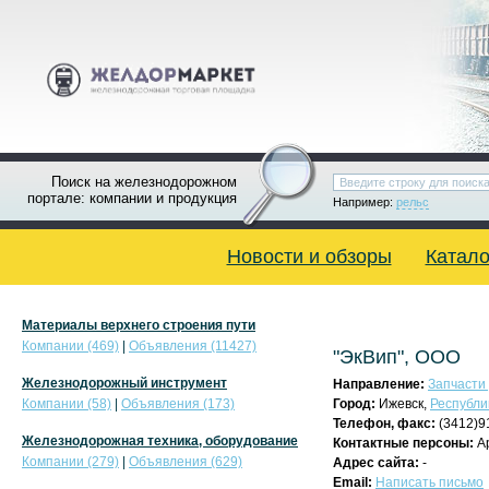
Поиск на железнодорожном
портале: компании и продукция
Например:
рельс
Новости и обзоры
Катало
Материалы верхнего строения пути
Компании (469)
|
Объявления (11427)
"ЭкВип", ООО
Железнодорожный инструмент
Направление:
Запчасти 
Компании (58)
|
Объявления (173)
Город:
Ижевск,
Республи
Телефон, факс:
(3412)9
Железнодорожная техника, оборудование
Контактные персоны:
Ар
Компании (279)
|
Объявления (629)
Адрес сайта:
-
Email:
Написать письмо