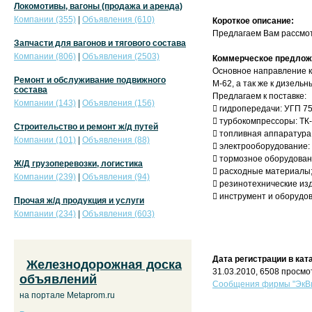
Локомотивы, вагоны (продажа и аренда)
Компании (355)
|
Объявления (610)
Короткое описание:
Предлагаем Вам рассмот
Запчасти для вагонов и тягового состава
Компании (806)
|
Объявления (2503)
Коммерческое предлож
Основное направление ко
Ремонт и обслуживание подвижного
М-62, а так же к дизельн
состава
Предлагаем к поставке:
Компании (143)
|
Объявления (156)
 гидропередачи: УГП 75
 турбокомпрессоры: ТК-1
Строительство и ремонт ж/д путей
 топливная аппаратура:
Компании (101)
|
Объявления (88)
 электрооборудование: 
 тормозное оборудован
Ж/Д грузоперевозки, логистика
 расходные материалы
Компании (239)
|
Объявления (94)
 резинотехнические изд
 инструмент и оборудо
Прочая ж/д продукция и услуги
Компании (234)
|
Объявления (603)
Дата регистрации в кат
Железнодорожная доска
31.03.2010, 6508 просмо
объявлений
Сообщения фирмы "ЭкВи
на портале Metaprom.ru