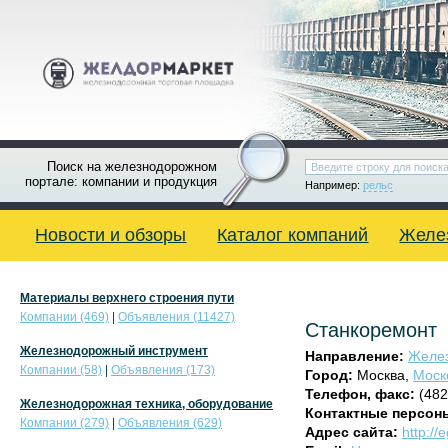
Поиск на железнодорожном
портале: компании и продукция
Например:
рельс
Новости и обзоры
Каталог компаний
Желе
Материалы верхнего строения пути
Компании (469)
|
Объявления (11427)
Станкоремонт
Железнодорожный инструмент
Направление:
Желез
Компании (58)
|
Объявления (173)
Город:
Москва,
Моск
Телефон, факс:
(482
Железнодорожная техника, оборудование
Контактные персон
Компании (279)
|
Объявления (629)
Адрес сайта:
http://