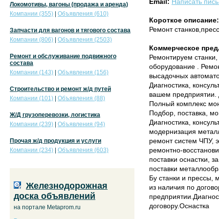
Email:
Написать пис
Локомотивы, вагоны (продажа и аренда)
Компании (355)
|
Объявления (610)
Короткое описание:
Ремонт станков,прес
Запчасти для вагонов и тягового состава
Компании (806)
|
Объявления (2503)
Коммерческое пред
Ремонт и обслуживание подвижного
Ремонтируем станки,
состава
оборудование . Ремон
Компании (143)
|
Объявления (156)
высадочных автомато
Диагностика, консуль
Строительство и ремонт ж/д путей
вашем предприятии. 
Компании (101)
|
Объявления (88)
Полный комплекс мо
Подбор, поставка, мо
Ж/Д грузоперевозки, логистика
Диагностика, консул
Компании (239)
|
Объявления (94)
модернизация метал
ремонт систем ЧПУ, 
Прочая ж/д продукция и услуги
ремонтно-восстанови
Компании (234)
|
Объявления (603)
поставки оснастки, з
поставки металлообр
Бу станки и прессы
Железнодорожная
из наличия по догов
доска объявлений
предприятии.Диагнос
договору.Оснастка
на портале Metaprom.ru