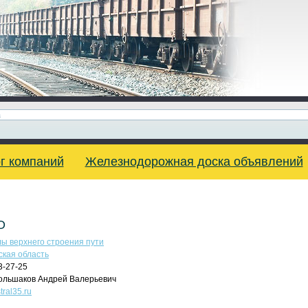
г компаний
Железнодорожная доска объявлений
О
ы верхнего строения пути
ская область
3-27-25
льшаков Андрей Валерьевич
stral35.ru