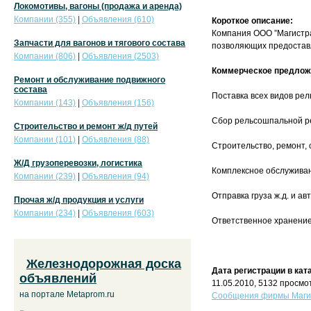
Локомотивы, вагоны (продажа и аренда)
Компании (355)
|
Объявления (610)
Короткое описание:
Компания ООО ”Магистра
Запчасти для вагонов и тягового состава
позволяющих предоставл
Компании (806)
|
Объявления (2503)
Коммерческое предлож
Ремонт и обслуживание подвижного
состава
Поставка всех видов рел
Компании (143)
|
Объявления (156)
Сбор рельсошпальной ре
Строительство и ремонт ж/д путей
Компании (101)
|
Объявления (88)
Строительство, ремонт, 
Ж/Д грузоперевозки, логистика
Комплексное обслуживан
Компании (239)
|
Объявления (94)
Отправка груза ж.д. и а
Прочая ж/д продукция и услуги
Компании (234)
|
Объявления (603)
Ответственное хранение 
Железнодорожная доска
Дата регистрации в кат
объявлений
11.05.2010, 5132 просмо
на портале Metaprom.ru
Сообщения фирмы Магис