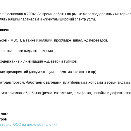
ль” основана в 2004г. За время работы на рынке железнодорожных материа
ять нашим партнерам и клиентам широкий спектр услуг.
ение:
ьсов и МВСП, а также изоляций, прокладок, шпал, жд переездов.
шетки на все виды скрепления.
содержание и ликвидация ж.д. веток и тупиков.
ие предприятий (документация, нормативные акты и пр).
втотранспортом. Работаем с вагонами, платформами ,хопрами и всеми видами
материалов, обработка (резка, сверление, шлифовка, напайка и дефектоскоп
алоге:
тров
траль, ООО на доске объявлений