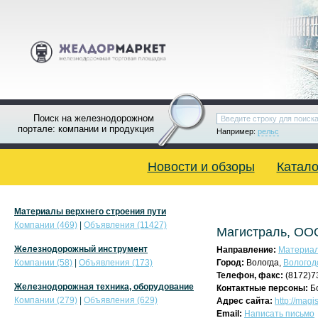
Поиск на железнодорожном
портале: компании и продукция
Например:
рельс
Новости и обзоры
Катало
Материалы верхнего строения пути
Компании (469)
|
Объявления (11427)
Магистраль, ОО
Железнодорожный инструмент
Направление:
Материал
Компании (58)
|
Объявления (173)
Город:
Вологда,
Вологод
Телефон, факс:
(8172)7
Железнодорожная техника, оборудование
Контактные персоны:
Бо
Компании (279)
|
Объявления (629)
Адрес сайта:
http://magi
Email:
Написать письмо