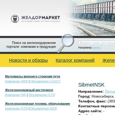
Поиск на железнодорожном
портале: компании и продукция
Например:
рельс
Новости и обзоры
Каталог компаний
Желе
Материалы верхнего строения пути
Компании (469)
|
Объявления (11427)
SibmetNSK
Железнодорожный инструмент
Направление:
Проча
Компании (58)
|
Объявления (173)
Город:
Новосибирск
Телефон, факс:
(383
Железнодорожная техника, оборудование
Контактные персон
Компании (279)
|
Объявления (629)
Адрес сайта:
-