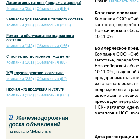
Email:
Написать пис
Локомотивы, вагоны (продажа и аренда)
Компании (355)
|
Объявления (610)
Короткое описание:
Компания ООО «Сибм
Запчасти для вагонов и тягового состава
заготовке, перерабо
Компании (806)
|
Объявления (2503)
Новосибирской облас
Ремонт и обслуживание подвижного
10.11.09г.
состава
Компании (143)
|
Объявления (156)
Коммерческое пред
Компания ООО «Сибм
Строительство и ремонт ж/д путей
заготовке, перерабо
Компании (101)
|
Объявления (88)
Новосибирской облас
10.11.09г., выданно
Ж/Д грузоперевозки, логистика
предпринимательства
Компании (239)
|
Объявления (94)
из головного офиса в
подразделений в раз
Прочая ж/д продукция и услуги
автомашин и специал
Компании (234)
|
Объявления (603)
пресса для перерабо
НСК» является одним
металлов в НСО, вхо
Железнодорожная
доска объявлений
на портале Metaprom.ru
Дата регистрации в