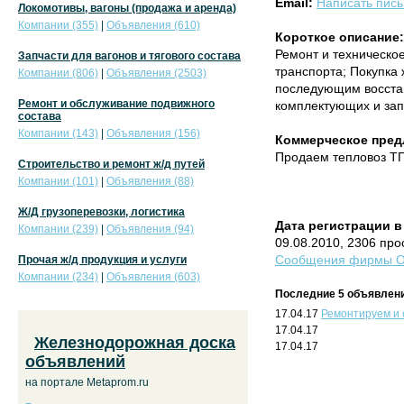
Email:
Написать пис
Локомотивы, вагоны (продажа и аренда)
Компании (355)
|
Объявления (610)
Короткое описание:
Ремонт и техническо
Запчасти для вагонов и тягового состава
транспорта; Покупка 
Компании (806)
|
Объявления (2503)
последующим восстан
Ремонт и обслуживание подвижного
комплектующих и зап
состава
Компании (143)
|
Объявления (156)
Коммерческое пред
Продаем тепловоз ТГ
Строительство и ремонт ж/д путей
Компании (101)
|
Объявления (88)
Ж/Д грузоперевозки, логистика
Дата регистрации в
Компании (239)
|
Объявления (94)
09.08.2010, 2306 пр
Сообщения фирмы Ос
Прочая ж/д продукция и услуги
Компании (234)
|
Объявления (603)
Последние 5 объявлени
17.04.17
Ремонтируем и 
17.04.17
Железнодорожная доска
17.04.17
объявлений
на портале Metaprom.ru