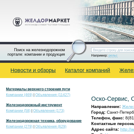
Поиск на железнодорожном
портале: компании и продукция
Например:
рельс
Новости и обзоры
Каталог компаний
Желе
Материалы верхнего строения пути
Компании (469)
|
Объявления (11427)
Оско-Сервис,
Железнодорожный инструмент
Направление:
Желез
Компании (58)
|
Объявления (173)
Город:
Санкт-Петерб
Телефон, факс:
8(81
Железнодорожная техника, оборудование
Контактные персон
Компании (279)
|
Объявления (629)
Адрес сайта:
http://