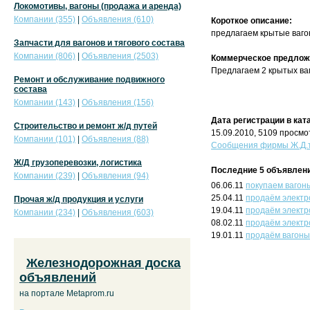
Локомотивы, вагоны (продажа и аренда)
Компании (355)
|
Объявления (610)
Короткое описание:
предлагаем крытые ваго
Запчасти для вагонов и тягового состава
Компании (806)
|
Объявления (2503)
Коммерческое предлож
Предлагаем 2 крытых ва
Ремонт и обслуживание подвижного
состава
Компании (143)
|
Объявления (156)
Дата регистрации в кат
Строительство и ремонт ж/д путей
15.09.2010, 5109 просмо
Компании (101)
|
Объявления (88)
Сообщения фирмы Ж.Д.т
Ж/Д грузоперевозки, логистика
Последние 5 объявлени
Компании (239)
|
Объявления (94)
06.06.11
покупаем вагон
25.04.11
продаём электр
Прочая ж/д продукция и услуги
19.04.11
продаём электр
Компании (234)
|
Объявления (603)
08.02.11
продаём электр
19.01.11
продаём вагоны
Железнодорожная доска
объявлений
на портале Metaprom.ru