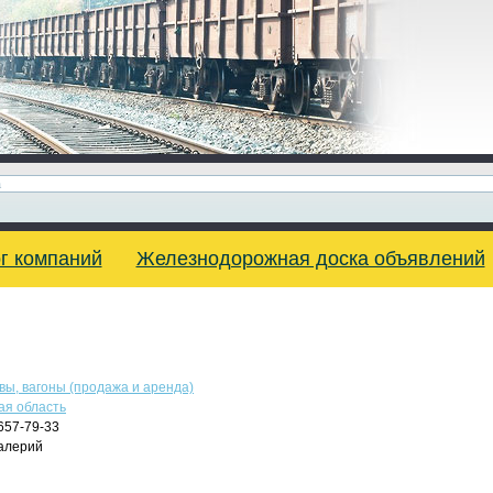
г компаний
Железнодорожная доска объявлений
вы, вагоны (продажа и аренда)
ая область
657-79-33
алерий