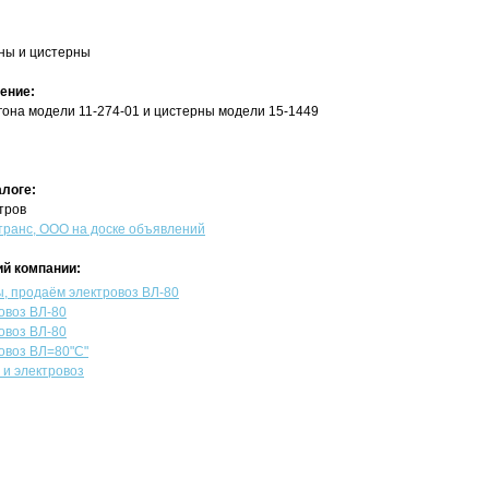
ны и цистерны
ение:
гона модели 11-274-01 и цистерны модели 15-1449
алоге:
тров
ранс, ООО на доске объявлений
й компании:
ы, продаём электровоз ВЛ-80
овоз ВЛ-80
овоз ВЛ-80
овоз ВЛ=80"С"
 и электровоз