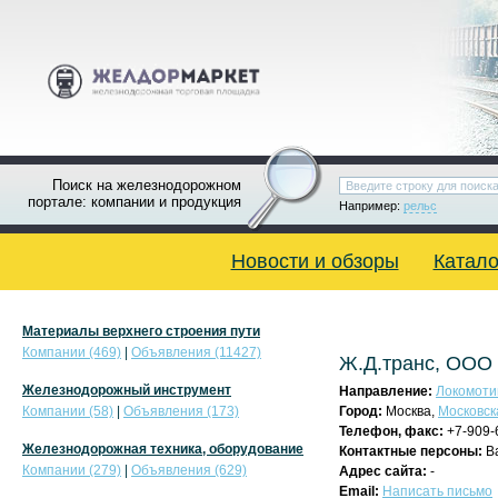
Поиск на железнодорожном
портале: компании и продукция
Например:
рельс
Новости и обзоры
Катало
Материалы верхнего строения пути
Компании (469)
|
Объявления (11427)
Ж.Д.транс, ООО
Железнодорожный инструмент
Направление:
Локомоти
Компании (58)
|
Объявления (173)
Город:
Москва,
Московск
Телефон, факс:
+7-909-
Железнодорожная техника, оборудование
Контактные персоны:
В
Компании (279)
|
Объявления (629)
Адрес сайта:
-
Email:
Написать письмо