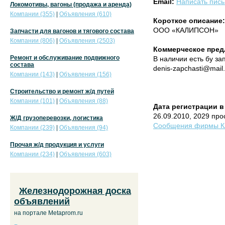
Email:
Написать пис
Локомотивы, вагоны (продажа и аренда)
Компании (355)
|
Объявления (610)
Короткое описание:
ООО «КАЛИПСОН»
Запчасти для вагонов и тягового состава
Компании (806)
|
Объявления (2503)
Коммерческое пред
Ремонт и обслуживание подвижного
В наличии есть бу за
состава
denis-zapchasti@mail.
Компании (143)
|
Объявления (156)
Строительство и ремонт ж/д путей
Компании (101)
|
Объявления (88)
Дата регистрации в
26.09.2010, 2029 пр
Ж/Д грузоперевозки, логистика
Сообщения фирмы К
Компании (239)
|
Объявления (94)
Прочая ж/д продукция и услуги
Компании (234)
|
Объявления (603)
Железнодорожная доска
объявлений
на портале Metaprom.ru