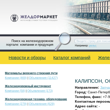
Поиск на железнодорожном
портале: компании и продукция
Например:
рельс
Новости и обзоры
Каталог компаний
Желе
Материалы верхнего строения пути
Компании (469)
|
Объявления (11427)
КАЛИПСОН, 
Железнодорожный инструмент
Направление:
Запча
Компании (58)
|
Объявления (173)
Город:
Санкт-Петерб
Телефон, факс:
+7-9
Железнодорожная техника, оборудование
Контактные персон
Компании (279)
|
Объявления (629)
Адрес сайта:
-