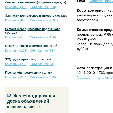
Email:
Написать пис
Локомотивы, вагоны (продажа и аренда)
Компании (355)
|
Объявления (610)
Короткое описание:
утилизация вооружен
Запчасти для вагонов и тягового состава
госрезервом
Компании (806)
|
Объявления (2503)
Ремонт и обслуживание подвижного
Коммерческое пред
состава
продам рельсы Р-65 с
Компании (143)
|
Объявления (156)
26500 руб/т
колесные пары для гуз
Строительство и ремонт ж/д путей
руб/шт.
Компании (101)
|
Объявления (88)
Ж/Д грузоперевозки, логистика
Компании (239)
|
Объявления (94)
Дата регистрации в
12.11.2010, 1763 про
Прочая ж/д продукция и услуги
Сообщения фирмы Зв
Компании (234)
|
Объявления (603)
Железнодорожная
доска объявлений
на портале Metaprom.ru