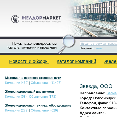
Поиск на железнодорожном
портале: компании и продукция
Например:
рельс
Новости и обзоры
Каталог компаний
Желе
Материалы верхнего строения пути
Компании (469)
|
Объявления (11427)
Звезда, ООО
Железнодорожный инструмент
Направление:
Запча
Компании (58)
|
Объявления (173)
Город:
Новосибирск
Телефон, факс:
913-
Железнодорожная техника, оборудование
Контактные персон
Компании (279)
|
Объявления (629)
Адрес сайта:
-