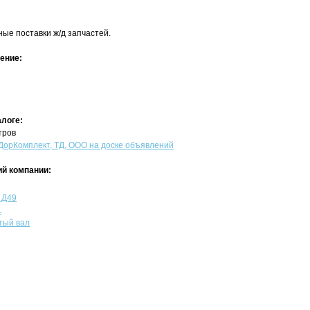
ые поставки ж/д запчастей.
ение:
алоге:
тров
рКомплект, ТД, ООО на доске объявлений
й компании:
 Д49
.
тый вал