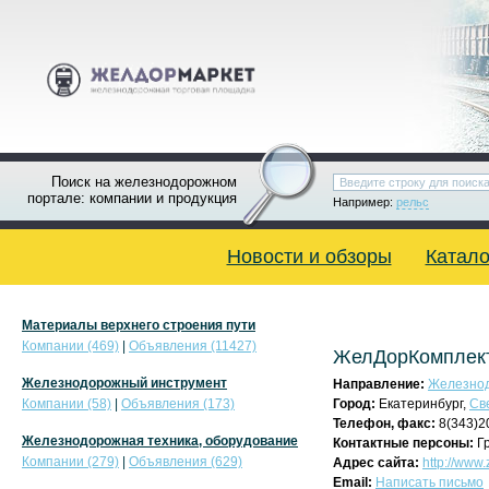
Поиск на железнодорожном
портале: компании и продукция
Например:
рельс
Новости и обзоры
Катало
Материалы верхнего строения пути
Компании (469)
|
Объявления (11427)
ЖелДорКомплект
Железнодорожный инструмент
Направление:
Железнод
Компании (58)
|
Объявления (173)
Город:
Екатеринбург,
Св
Телефон, факс:
8(343)2
Железнодорожная техника, оборудование
Контактные персоны:
Гр
Компании (279)
|
Объявления (629)
Адрес сайта:
http://www
Email:
Написать письмо