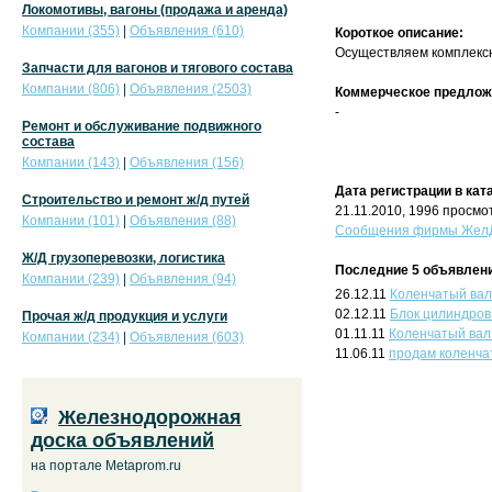
Локомотивы, вагоны (продажа и аренда)
Компании (355)
|
Объявления (610)
Короткое описание:
Осуществляем комплексн
Запчасти для вагонов и тягового состава
Компании (806)
|
Объявления (2503)
Коммерческое предлож
-
Ремонт и обслуживание подвижного
состава
Компании (143)
|
Объявления (156)
Дата регистрации в кат
Строительство и ремонт ж/д путей
21.11.2010, 1996 просмо
Компании (101)
|
Объявления (88)
Сообщения фирмы ЖелДо
Ж/Д грузоперевозки, логистика
Последние 5 объявлени
Компании (239)
|
Объявления (94)
26.12.11
Коленчатый вал
02.12.11
Блок цилиндров
Прочая ж/д продукция и услуги
01.11.11
Коленчатый вал
Компании (234)
|
Объявления (603)
11.06.11
продам коленча
Железнодорожная
доска объявлений
на портале Metaprom.ru