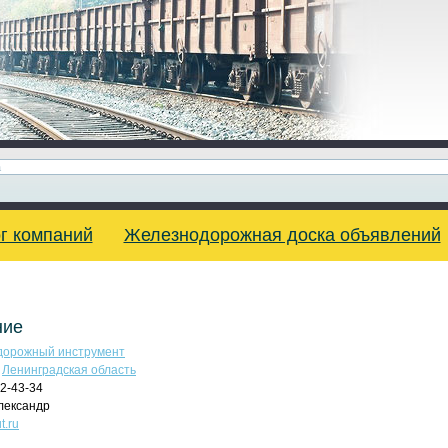
г компаний
Железнодорожная доска объявлений
ние
орожный инструмент
,
Ленинградская область
32-43-34
лександр
t.ru