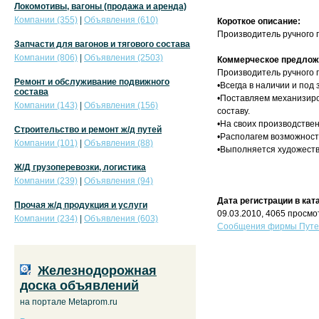
Локомотивы, вагоны (продажа и аренда)
Компании (355)
|
Объявления (610)
Короткое описание:
Производитель ручного 
Запчасти для вагонов и тягового состава
Компании (806)
|
Объявления (2503)
Коммерческое предлож
Производитель ручного 
Ремонт и обслуживание подвижного
•Всегда в наличии и под
состава
•Поставляем механизиро
Компании (143)
|
Объявления (156)
составу.
•На своих производстве
Строительство и ремонт ж/д путей
•Располагем возможност
Компании (101)
|
Объявления (88)
•Выполняется художеств
Ж/Д грузоперевозки, логистика
Компании (239)
|
Объявления (94)
Дата регистрации в кат
Прочая ж/д продукция и услуги
09.03.2010, 4065 просмо
Компании (234)
|
Объявления (603)
Сообщения фирмы Путев
Железнодорожная
доска объявлений
на портале Metaprom.ru