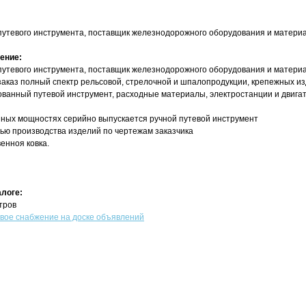
путевого инструмента, поставщик железнодорожного оборудования и материа
ение:
путевого инструмента, поставщик железнодорожного оборудования и материа
 заказ полный спектр рельсовой, стрелочной и шпалопродукции, крепежных и
ванный путевой инструмент, расходные материалы, электростанции и двигате
нных мощностях серийно выпускается ручной путевой инструмент
ью производства изделий по чертежам заказчика
енноя ковка.
алоге:
тров
ое снабжение на доске объявлений