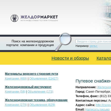
Поиск на железнодорожном
портале: компании и продукция
Например:
рельс
Новости и обзоры
Катало
Материалы верхнего строения пути
Компании (469)
|
Объявления (11427)
Путевое снабже
Железнодорожный инструмент
Направление:
Железнод
Компании (58)
|
Объявления (173)
Город:
Санкт-Петербург
Телефон, факс:
(812) 3
Железнодорожная техника, оборудование
Контактные персоны:
А
Компании (279)
|
Объявления (629)
Адрес сайта:
http://zaopu
Email:
Написать письмо