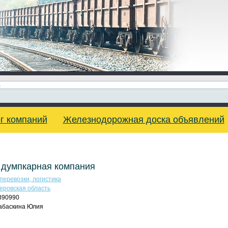
г компаний
Железнодорожная доска объявлений
 думпкарная компания
перевозки, логистика
еровская область
390990
абаскина Юлия