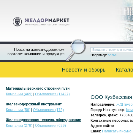
Поиск на железнодорожном
портале: компании и продукция
Например:
рельс
Новости и обзоры
Катало
Материалы верхнего строения пути
Компании (469)
|
Объявления (11427)
ООО Кузбасская
Железнодорожный инструмент
Направление:
Ж/Д грузо
Компании (58)
|
Объявления (173)
Город:
Новокузнецк,
Кем
Телефон, факс:
+73843
Железнодорожная техника, оборудование
Контактные персоны:
Б
Компании (279)
|
Объявления (629)
Адрес сайта:
-
Email:
Написать письмо