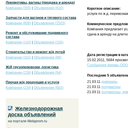
Локомотивы, вагоны (продажа и аренда)
Компании (355)
|
Объявления (610)
Короткое описание:
услуги по ж.д. перевозк
Запчасти для вагонов и тягового состава
Компании (806)
|
Объявления (2503)
Коммерческое предлож
Компания предлагает ус
Ремонт и обслуживание подвижного
сдача в аренду на длител
состава
Компании (143)
|
Объявления (156)
Строительство и ремонт ж/д путей
Дата регистрации в кат
Компании (101)
|
Объявления (88)
15.02.2011, 5684 просмо
Сообщения фирмы ООО К
Ж/Д грузоперевозки, логистика
Компании (239)
|
Объявления (94)
Последние 5 объявлени
21.03.11
думпкары
Прочая ж/д продукция и услуги
21.03.11
полувагоны
Компании (234)
|
Объявления (603)
21.03.11
полувагоны, ду
Железнодорожная
доска объявлений
на портале Metaprom.ru