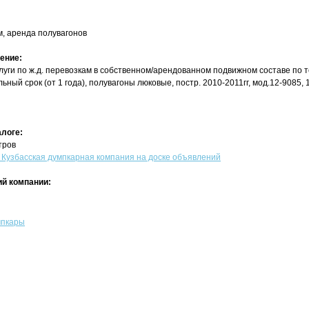
ам, аренда полувагонов
ение:
луги по ж.д. перевозкам в собственном/арендованном подвижном составе по 
ьный срок (от 1 года), полувагоны люковые, постр. 2010-2011гг, мод.12-9085, 1
алоге:
тров
узбасская думпкарная компания на доске объявлений
й компании:
мпкары