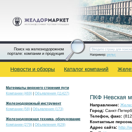
Поиск на железнодорожном
портале: компании и продукция
Например:
рельс
Новости и обзоры
Каталог компаний
Желе
Материалы верхнего строения пути
Компании (469)
|
Объявления (11427)
ПКФ Невская м
Железнодорожный инструмент
Направление:
Желез
Компании (58)
|
Объявления (173)
Город:
Санкт-Петерб
Телефон, факс:
(812
Железнодорожная техника, оборудование
Контактные персон
Компании (279)
|
Объявления (629)
Адрес сайта:
http:/