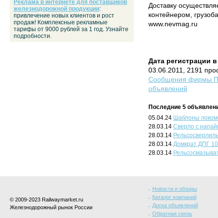
Реклама в интернете для поставщиков
Доставку осуществля
железнодорожной продукции
:
контейнером, грузоб
привлечение новых клиентов и рост
продаж! Комплексные рекламные
www.nevmag.ru
тарифы от 9000 рублей за 1 год. Узнайте
подробности.
Дата регистрации в
03.06.2011, 2191 про
Сообщения фирмы ПК
объявлений
Последние 5 объявлени
05.04.24
Шаблоны локом
28.03.14
Сверло с напай
28.03.14
Рельсосверлил
28.03.14
Домкрат ДПГ 10
28.03.14
Рельсосмазыва
Новости и обзоры
Каталог компаний
© 2009-2023 Railwaymarket.ru
Доска объявлений
Железнодорожный рынок России
Обратная связь