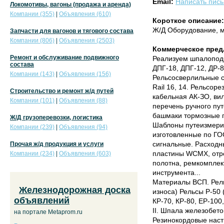
Email:
Написать пис
Локомотивы, вагоны (продажа и аренда)
Компании (355)
|
Объявления (610)
Короткое описание:
Ж/Д Оборудование, 
Запчасти для вагонов и тягового состава
Компании (806)
|
Объявления (2503)
Коммерческое пред
Ремонт и обслуживание подвижного
Реализуем шпалопод
состава
ДПГ-18, ДПГ-12, ДР-8
Компании (143)
|
Объявления (156)
Рельсосверлильные с
Rail 16, 14. Рельсоре
Строительство и ремонт ж/д путей
кабельная АК-ЗО, ви
Компании (101)
|
Объявления (88)
перечень ручного пу
башмаки тормозные г
Ж/Д грузоперевозки, логистика
Шаблоны путеизмери
Компании (239)
|
Объявления (94)
изготовленные по Г
сигнальные. Расходн
Прочая ж/д продукция и услуги
пластины WCMX, отр
Компании (234)
|
Объявления (603)
полотна, ремкомплек
инструмента...
Материалы ВСП. Рельс
Железнодорожная доска
износа) Рельсы Р-50 
объявлений
КР-70, КР-80, ЕР-100
II. Шпала железобет
на портале Metaprom.ru
Резинокордовые наст