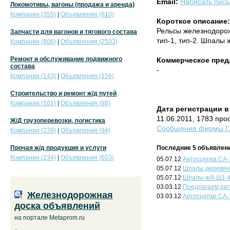
Email:
Написать пис
Локомотивы, вагоны (продажа и аренда)
Компании (355)
|
Объявления (610)
Короткое описание:
Рельсы железнодорож
Запчасти для вагонов и тягового состава
тип-1, тип-2. Шпалы ж
Компании (806)
|
Объявления (2503)
Ремонт и обслуживание подвижного
Коммерческое пред
состава
-
Компании (143)
|
Объявления (156)
Строительство и ремонт ж/д путей
Компании (101)
|
Объявления (88)
Дата регистрации в
11.06.2011, 1783 про
Ж/Д грузоперевозки, логистика
Сообщения фирмы Гл
Компании (239)
|
Объявления (94)
Прочая ж/д продукция и услуги
Последние 5 объявлени
Компании (234)
|
Объявления (603)
05.07.12
Автосцепка СА-3
05.07.12
Шпалы деревянн
05.07.12
Шпалы ж/б Ш1-
03.03.12
Предлагаем рел
Железнодорожная
03.03.12
Автосцепки СА-
доска объявлений
на портале Metaprom.ru