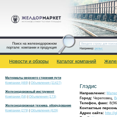
Поиск на железнодорожном
портале: компании и продукция
Например:
рельс
Новости и обзоры
Каталог компаний
Желе
Материалы верхнего строения пути
Компании (469)
|
Объявления (11427)
Глэдис
Железнодорожный инструмент
Направление:
Матер
Компании (58)
|
Объявления (173)
Город:
Череповец,
В
Телефон, факс:
8(96
Железнодорожная техника, оборудование
Контактные персон
Компании (279)
|
Объявления (629)
Адрес сайта:
http://g