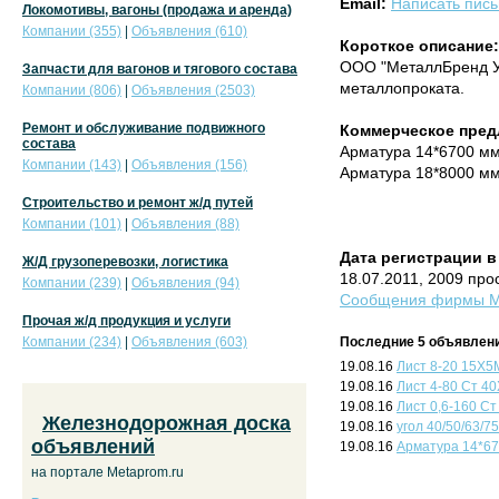
Email:
Написать пис
Локомотивы, вагоны (продажа и аренда)
Компании (355)
|
Объявления (610)
Короткое описание:
ООО "МеталлБренд Ур
Запчасти для вагонов и тягового состава
металлопроката.
Компании (806)
|
Объявления (2503)
Ремонт и обслуживание подвижного
Коммерческое пред
состава
Арматура 14*6700 мм,
Компании (143)
|
Объявления (156)
Арматура 18*8000 мм,
Строительство и ремонт ж/д путей
Компании (101)
|
Объявления (88)
Дата регистрации в
Ж/Д грузоперевозки, логистика
18.07.2011, 2009 про
Компании (239)
|
Объявления (94)
Сообщения фирмы Ме
Прочая ж/д продукция и услуги
Компании (234)
|
Объявления (603)
Последние 5 объявлени
19.08.16
Лист 8-20 15Х5
19.08.16
Лист 4-80 Ст 40
19.08.16
Лист 0,6-160 Ст
Железнодорожная доска
19.08.16
угол 40/50/63/7
объявлений
19.08.16
Арматура 14*670
на портале Metaprom.ru