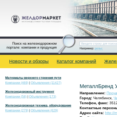
Поиск на железнодорожном
портале: компании и продукция
Например:
рельс
Новости и обзоры
Каталог компаний
Желе
Материалы верхнего строения пути
Компании (469)
|
Объявления (11427)
МеталлБренд 
Железнодорожный инструмент
Направление:
Проча
Компании (58)
|
Объявления (173)
Город:
Челябинск,
Ч
Телефон, факс:
351
Железнодорожная техника, оборудование
Контактные персон
Компании (279)
|
Объявления (629)
Адрес сайта:
http://