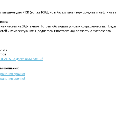
оставщиков для КТЖ (тот же РЖД, но в Казахстане). горнорудные и нефтяные
ение:
ных частей на ЖД-технику. Готовы обсуждать условия сотрудничества. Пред
стей и комплектующих. Предлагаем к поставке ЖД-запчасти с Матрезерва
алоге:
тров
EAL-5 на доске объявлений
й компании:
хранения срочно!
хранения срочно!