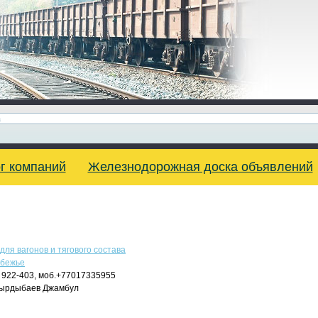
г компаний
Железнодорожная доска объявлений
для вагонов и тягового состава
убежье
 922-403, моб.+77017335955
ырдыбаев Джамбул