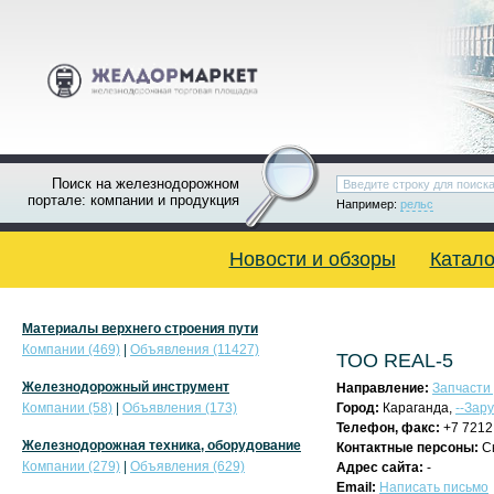
Поиск на железнодорожном
портале: компании и продукция
Например:
рельс
Новости и обзоры
Катало
Материалы верхнего строения пути
Компании (469)
|
Объявления (11427)
ТОО REAL-5
Железнодорожный инструмент
Направление:
Запчасти 
Компании (58)
|
Объявления (173)
Город:
Караганда,
--Зар
Телефон, факс:
+7 7212
Железнодорожная техника, оборудование
Контактные персоны:
С
Компании (279)
|
Объявления (629)
Адрес сайта:
-
Email:
Написать письмо