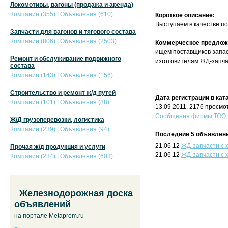
Локомотивы, вагоны (продажа и аренда)
Компании (355)
|
Объявления (610)
Короткое описание:
Выступаем в качестве п
Запчасти для вагонов и тягового состава
Компании (806)
|
Объявления (2503)
Коммерческое предлож
ищем поставщиков запас
Ремонт и обслуживание подвижного
изготовителям ЖД-запча
состава
Компании (143)
|
Объявления (156)
Строительство и ремонт ж/д путей
Дата регистрации в кат
Компании (101)
|
Объявления (88)
13.09.2011, 2176 просмо
Сообщения фирмы ТОО R
Ж/Д грузоперевозки, логистика
Компании (239)
|
Объявления (94)
Последние 5 объявлени
21.06.12
ЖД-запчасти с 
Прочая ж/д продукция и услуги
21.06.12
ЖД-запчасти с 
Компании (234)
|
Объявления (603)
Железнодорожная доска
объявлений
на портале Metaprom.ru