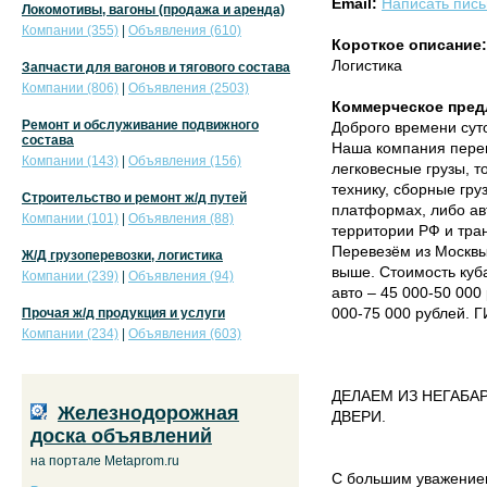
Email:
Написать пис
Локомотивы, вагоны (продажа и аренда)
Компании (355)
|
Объявления (610)
Короткое описание:
Логистика
Запчасти для вагонов и тягового состава
Компании (806)
|
Объявления (2503)
Коммерческое пред
Ремонт и обслуживание подвижного
Доброго времени суто
состава
Наша компания переве
Компании (143)
|
Объявления (156)
легковесные грузы, 
технику, сборные гру
Строительство и ремонт ж/д путей
платформах, либо ав
Компании (101)
|
Объявления (88)
территории РФ и тра
Перевезём из Москвы 
Ж/Д грузоперевозки, логистика
выше. Стоимость куба
Компании (239)
|
Объявления (94)
авто – 45 000-50 000 
000-75 000 рублей.
Прочая ж/д продукция и услуги
Компании (234)
|
Объявления (603)
ДЕЛАЕМ ИЗ НЕГАБАР
Железнодорожная
ДВЕРИ.
доска объявлений
на портале Metaprom.ru
С большим уважение