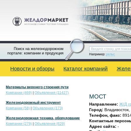
Поиск на железнодорожном
портале: компании и продукция
Например:
рельс
Новости и обзоры
Каталог компаний
Желе
Материалы верхнего строения пути
Компании (469)
|
Объявления (11427)
МОСТ
Железнодорожный инструмент
Направление:
Ж/Д г
Компании (58)
|
Объявления (173)
Город:
Владивосток,
Телефон, факс:
891
Железнодорожная техника, оборудование
Контактные персон
Компании (279)
|
Объявления (629)
Адрес сайта:
-