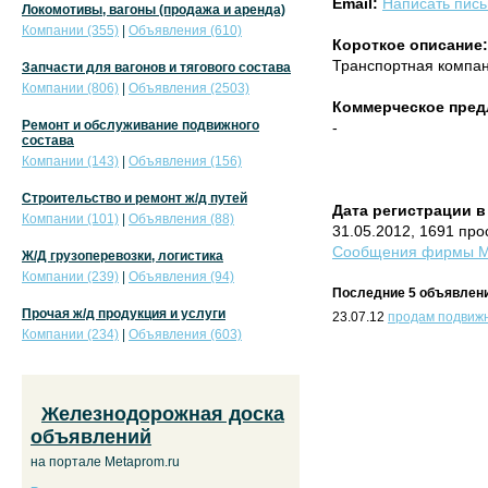
Email:
Написать пис
Локомотивы, вагоны (продажа и аренда)
Компании (355)
|
Объявления (610)
Короткое описание:
Транспортная компа
Запчасти для вагонов и тягового состава
Компании (806)
|
Объявления (2503)
Коммерческое пред
Ремонт и обслуживание подвижного
-
состава
Компании (143)
|
Объявления (156)
Строительство и ремонт ж/д путей
Дата регистрации в
Компании (101)
|
Объявления (88)
31.05.2012, 1691 пр
Сообщения фирмы Ма
Ж/Д грузоперевозки, логистика
Компании (239)
|
Объявления (94)
Последние 5 объявлени
Прочая ж/д продукция и услуги
23.07.12
продам подвижн
Компании (234)
|
Объявления (603)
Железнодорожная доска
объявлений
на портале Metaprom.ru