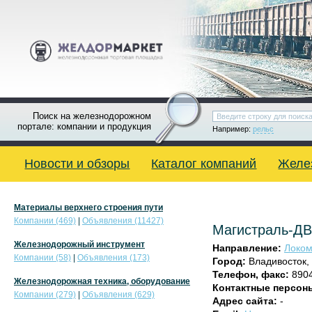
Поиск на железнодорожном
портале: компании и продукция
Например:
рельс
Новости и обзоры
Каталог компаний
Желе
Материалы верхнего строения пути
Компании (469)
|
Объявления (11427)
Магистраль-Д
Железнодорожный инструмент
Направление:
Локом
Компании (58)
|
Объявления (173)
Город:
Владивосток,
Телефон, факс:
890
Железнодорожная техника, оборудование
Контактные персон
Компании (279)
|
Объявления (629)
Адрес сайта:
-