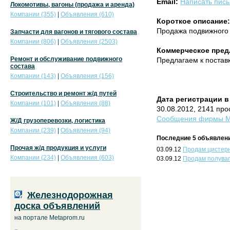
Email:
Написать пис
Локомотивы, вагоны (продажа и аренда)
Компании (355)
|
Объявления (610)
Короткое описание:
Продажа подвижного 
Запчасти для вагонов и тягового состава
Компании (806)
|
Объявления (2503)
Коммерческое пред
Ремонт и обслуживание подвижного
Предлагаем к постав
состава
Компании (143)
|
Объявления (156)
Строительство и ремонт ж/д путей
Дата регистрации в
Компании (101)
|
Объявления (88)
30.08.2012, 2141 пр
Сообщения фирмы Ма
Ж/Д грузоперевозки, логистика
Компании (239)
|
Объявления (94)
Последние 5 объявлени
Прочая ж/д продукция и услуги
03.09.12
Продам цистер
Компании (234)
|
Объявления (603)
03.09.12
Продам полува
Железнодорожная
доска объявлений
на портале Metaprom.ru