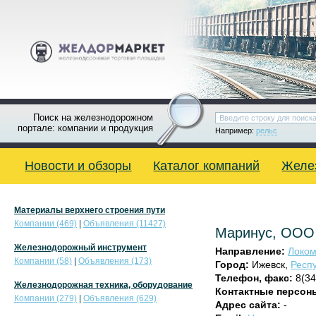
Поиск на железнодорожном
портале: компании и продукция
Например:
рельс
Новости и обзоры
Каталог компаний
Желе
Материалы верхнего строения пути
Компании (469)
|
Объявления (11427)
Маринус, ООО
Железнодорожный инструмент
Направление:
Локом
Компании (58)
|
Объявления (173)
Город:
Ижевск,
Респ
Телефон, факс:
8(34
Железнодорожная техника, оборудование
Контактные персон
Компании (279)
|
Объявления (629)
Адрес сайта:
-