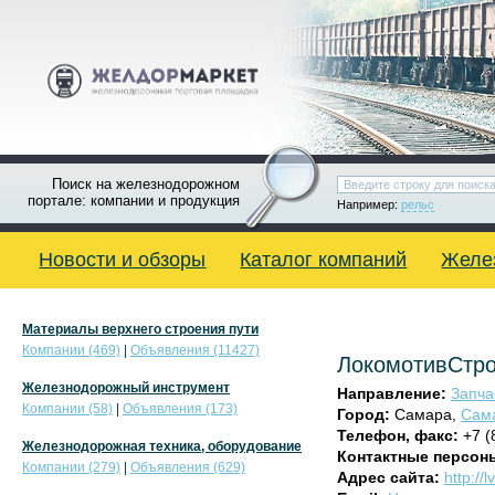
Поиск на железнодорожном
портале: компании и продукция
Например:
рельс
Новости и обзоры
Каталог компаний
Желе
Материалы верхнего строения пути
Компании (469)
|
Объявления (11427)
ЛокомотивСтр
Железнодорожный инструмент
Направление:
Запча
Компании (58)
|
Объявления (173)
Город:
Самара,
Сама
Телефон, факс:
+7 (
Железнодорожная техника, оборудование
Контактные персон
Компании (279)
|
Объявления (629)
Адрес сайта:
http://l