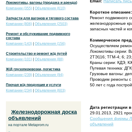
Email:
Написать пис
Локомотивы, вагоны (продажа и аренда)
Компании (355)
|
Объявления (610)
Короткое описание:
Ремонт подвижного со
Запчасти для вагонов и тягового состава
железнодорожные кра
Компании (806)
|
Объявления (2503)
запасных частей и к
Ремонт и обслуживание подвижного
состава
Коммерческое пред
Компании (143)
|
Объявления (156)
Осуществляем ремон
Локомотивы серии: В
Строительство и ремонт ж/д путей
2ТЭ116; ТГМ-4; 6; 23;
Компании (101)
|
Объявления (88)
Краны серии: КДЭ, К
Путевая техника: ДГК
Ж/Д грузоперевозки, логистика
Грузовые вагоны: де
Компании (239)
|
Объявления (94)
Проводим ремонты с 
50 лет с года построй
Прочая ж/д продукция и услуги
Компании (234)
|
Объявления (603)
Дата регистрации в
Железнодорожная доска
29.01.2013, 2921 пр
объявлений
Сообщения фирмы Ло
объявлений
на портале Metaprom.ru