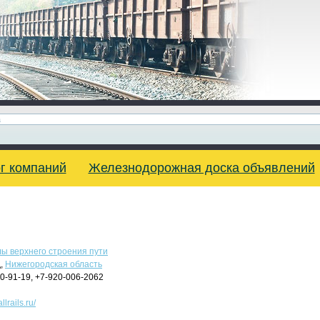
г компаний
Железнодорожная доска объявлений
ы верхнего строения пути
д,
Нижегородская область
0-91-19, +7-920-006-2062
llrails.ru/