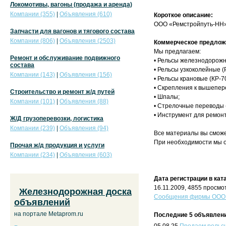
Локомотивы, вагоны (продажа и аренда)
Компании (355)
|
Объявления (610)
Короткое описание:
ООО «Ремстройпуть-НН» 
Запчасти для вагонов и тягового состава
Компании (806)
|
Объявления (2503)
Коммерческое предлож
Мы предлагаем:
Ремонт и обслуживание подвижного
• Рельсы железнодорожны
состава
• Рельсы узкоколейные (Р-
Компании (143)
|
Объявления (156)
• Рельсы крановые (КР-70
• Скрепления к вышепере
Строительство и ремонт ж/д путей
• Шпалы;
Компании (101)
|
Объявления (88)
• Стрелочные переводы (Р
• Инструмент для ремонт
Ж/Д грузоперевозки, логистика
Компании (239)
|
Объявления (94)
Все материалы вы сможет
При необходимости мы о
Прочая ж/д продукция и услуги
Компании (234)
|
Объявления (603)
Дата регистрации в кат
16.11.2009, 4855 просмо
Железнодорожная доска
Сообщения фирмы ООО 
объявлений
на портале Metaprom.ru
Последние 5 объявлени