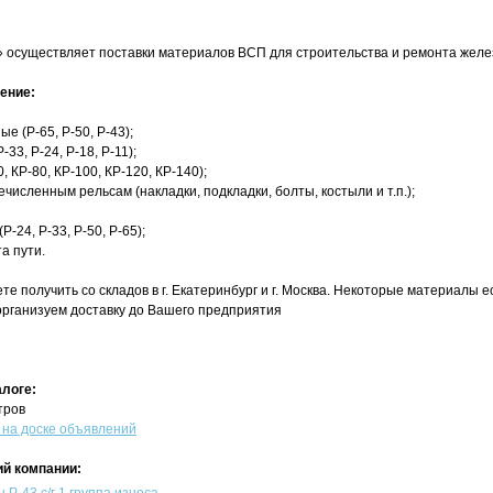
осуществляет поставки материалов ВСП для строительства и ремонта желе
ение:
е (Р-65, Р-50, Р-43);
33, Р-24, Р-18, Р-11);
, КР-80, КР-100, КР-120, КР-140);
численным рельсам (накладки, подкладки, болты, костыли и т.п.);
-24, Р-33, Р-50, Р-65);
а пути.
е получить со складов в г. Екатеринбург и г. Москва. Некоторые материалы ес
рганизуем доставку до Вашего предприятия
алоге:
тров
на доске объявлений
й компании: