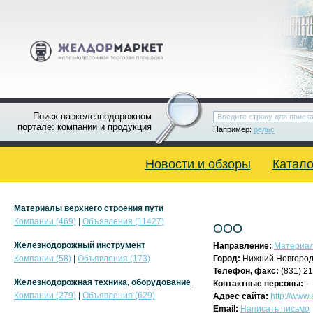
Поиск на железнодорожном
портале: компании и продукция
Например:
рельс
Новости и обзоры
Катало
Материалы верхнего строения пути
Компании (469)
|
Объявления (11427)
ООО
Железнодорожный инструмент
Направление:
Материал
Компании (58)
|
Объявления (173)
Город:
Нижний Новгоро
Телефон, факс:
(831) 21
Железнодорожная техника, оборудование
Контактные персоны:
-
Компании (279)
|
Объявления (629)
Адрес сайта:
http://www.a
Email:
Написать письмо