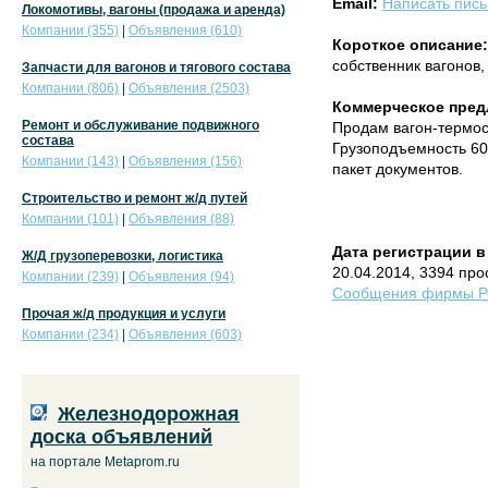
Email:
Написать пис
Локомотивы, вагоны (продажа и аренда)
Компании (355)
|
Объявления (610)
Короткое описание:
собственник вагонов,
Запчасти для вагонов и тягового состава
Компании (806)
|
Объявления (2503)
Коммерческое пред
Ремонт и обслуживание подвижного
Продам вагон-термос 
состава
Грузоподъемность 60
Компании (143)
|
Объявления (156)
пакет документов.
Строительство и ремонт ж/д путей
Компании (101)
|
Объявления (88)
Дата регистрации в
Ж/Д грузоперевозки, логистика
20.04.2014, 3394 пр
Компании (239)
|
Объявления (94)
Сообщения фирмы Ре
Прочая ж/д продукция и услуги
Компании (234)
|
Объявления (603)
Железнодорожная
доска объявлений
на портале Metaprom.ru