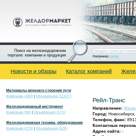
Поиск на железнодорожном
портале: компании и продукция
Например:
рельс
Новости и обзоры
Каталог компаний
Желе
Материалы верхнего строения пути
Компании (469)
|
Объявления (11427)
Рейл-Транс
Железнодорожный инструмент
Направление:
Желез
Компании (58)
|
Объявления (173)
Город:
Новосибирск
Телефон, факс:
891
Железнодорожная техника, оборудование
Контактные персон
Компании (279)
|
Объявления (629)
Адрес сайта:
-