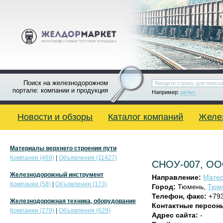
Поиск на железнодорожном
портале: компании и продукция
Например:
рельс
Новости и обзоры
Каталог компаний
Желе
Материалы верхнего строения пути
Компании (469)
|
Объявления (11427)
СНОУ-007, О
Железнодорожный инструмент
Направление:
Матер
Компании (58)
|
Объявления (173)
Город:
Тюмень,
Тюме
Телефон, факс:
+79
Железнодорожная техника, оборудование
Контактные персон
Компании (279)
|
Объявления (629)
Адрес сайта:
-