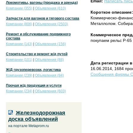
Email:
Написать пис
Локомотивы, вагоны (продажа и аренда)
Компании (355)
|
Объявления (610)
Короткое описание:
Коммерческо-финансо
Запчасти для вагонов и тягового состава
Металлолом. Собира
Компании (806)
|
Объявления (2503)
Ремонт и обслуживание подвижного
Коммерческое пред
состава
покупаем рельс Р-65
Компании (143)
|
Объявления (156)
Строительство и ремонт ж/д путей
Компании (101)
|
Объявления (88)
Дата регистрации в
16.06.2014, 1684 пр
Ж/Д грузоперевозки, логистика
Сообщения фирмы СН
Компании (239)
|
Объявления (94)
Прочая ж/д продукция и услуги
Компании (234)
|
Объявления (603)
Железнодорожная
доска объявлений
на портале Metaprom.ru