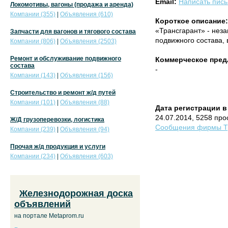
Email:
Написать пис
Локомотивы, вагоны (продажа и аренда)
Компании (355)
|
Объявления (610)
Короткое описание:
«Трансгарант» - нез
Запчасти для вагонов и тягового состава
подвижного состава,
Компании (806)
|
Объявления (2503)
Ремонт и обслуживание подвижного
Коммерческое пред
состава
-
Компании (143)
|
Объявления (156)
Строительство и ремонт ж/д путей
Компании (101)
|
Объявления (88)
Дата регистрации в
24.07.2014, 5258 пр
Ж/Д грузоперевозки, логистика
Сообщения фирмы Тр
Компании (239)
|
Объявления (94)
Прочая ж/д продукция и услуги
Компании (234)
|
Объявления (603)
Железнодорожная доска
объявлений
на портале Metaprom.ru