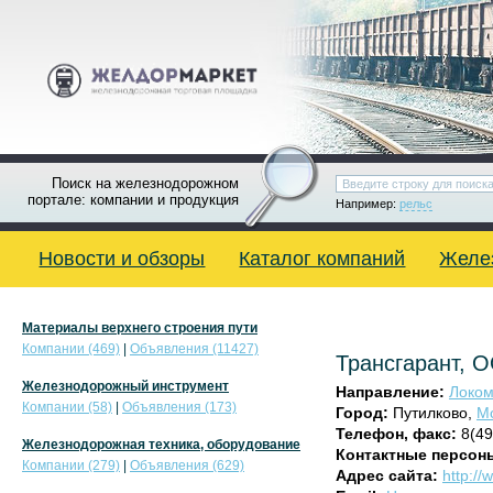
Поиск на железнодорожном
портале: компании и продукция
Например:
рельс
Новости и обзоры
Каталог компаний
Желе
Материалы верхнего строения пути
Компании (469)
|
Объявления (11427)
Трансгарант, 
Железнодорожный инструмент
Направление:
Локом
Компании (58)
|
Объявления (173)
Город:
Путилково,
Мо
Телефон, факс:
8(49
Железнодорожная техника, оборудование
Контактные персон
Компании (279)
|
Объявления (629)
Адрес сайта:
http:/