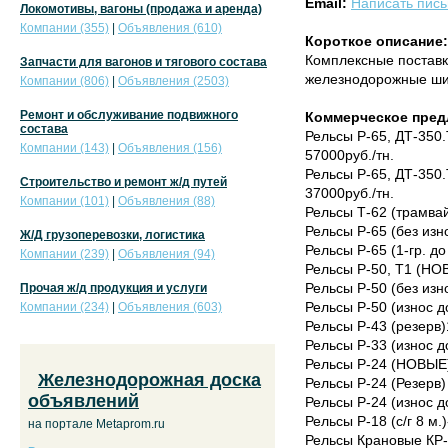
Email:
Написать пис
Локомотивы, вагоны (продажа и аренда)
Компании (355)
|
Объявления (610)
Короткое описание:
Комплексные поставк
Запчасти для вагонов и тягового состава
железнодорожные шир
Компании (806)
|
Объявления (2503)
Ремонт и обслуживание подвижного
Коммерческое пред
состава
Рельсы Р-65, ДТ-350.
Компании (143)
|
Объявления (156)
57000руб./тн.
Рельсы Р-65, ДТ-350.
Строительство и ремонт ж/д путей
37000руб./тн.
Компании (101)
|
Объявления (88)
Рельсы Т-62 (трамвай
Рельсы Р-65 (без изно
Ж/Д грузоперевозки, логистика
Рельсы Р-65 (1-гр. до
Компании (239)
|
Объявления (94)
Рельсы Р-50, Т1 (НОВ
Рельсы Р-50 (без изно
Прочая ж/д продукция и услуги
Рельсы Р-50 (износ до
Компании (234)
|
Объявления (603)
Рельсы Р-43 (резерв)1
Рельсы Р-33 (износ д
Рельсы Р-24 (НОВЫЕ)
Железнодорожная доска
Рельсы Р-24 (Резерв)
объявлений
Рельсы Р-24 (износ д
Рельсы Р-18 (с/г 8 м.)
на портале Metaprom.ru
Рельсы Крановые КР-70