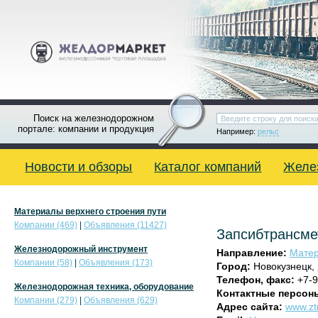
Поиск на железнодорожном
портале: компании и продукция
Например:
рельс
Новости и обзоры
Каталог компаний
Желе
Материалы верхнего строения пути
Компании (469)
|
Объявления (11427)
Запсибтрансме
Железнодорожный инструмент
Направление:
Матер
Компании (58)
|
Объявления (173)
Город:
Новокузнецк,
Телефон, факс:
+7-9
Железнодорожная техника, оборудование
Контактные персон
Компании (279)
|
Объявления (629)
Адрес сайта:
www.zt