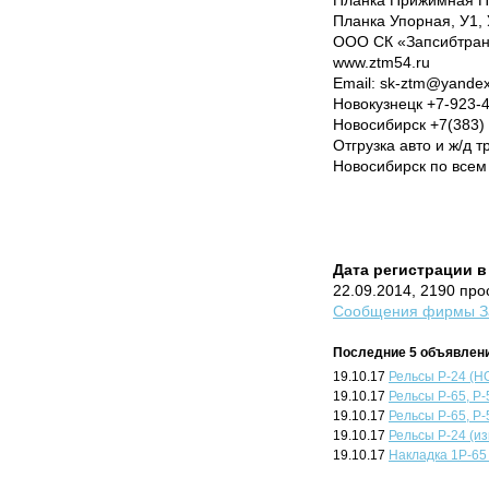
Планка Прижимная П1,
Планка Упорная, У1, 
ООО СК «Запсибтра
www.ztm54.ru
Email: sk-ztm@yandex
Новокузнецк +7-923-4
Новосибирск +7(383)
Отгрузка авто и ж/д т
Новосибирск по все
Дата регистрации в
22.09.2014, 2190 пр
Сообщения фирмы За
Последние 5 объявлени
19.10.17
Рельсы Р-24 (Н
19.10.17
Рельсы Р-65, Р-5
19.10.17
Рельсы Р-65, Р-5
19.10.17
Рельсы Р-24 (из
19.10.17
Накладка 1Р-65 