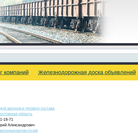
г компаний
Железнодорожная доска объявлений
для вагонов и тягового состава
остовская область
31-18-71
ий Александрович
w.вагонныезапчасти.рф