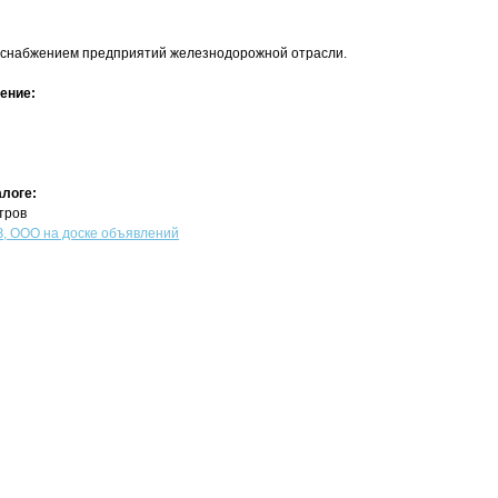
 снабжением предприятий железнодорожной отрасли.
ение:
алоге:
тров
 ООО на доске объявлений