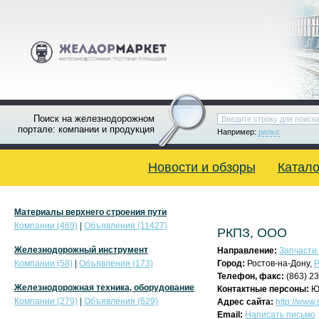
Поиск на железнодорожном
портале: компании и продукция
Например:
рельс
Новости и обзоры
Катало
Материалы верхнего строения пути
Компании (469)
|
Объявления (11427)
РКПЗ, ООО
Железнодорожный инструмент
Направление:
Запчасти 
Компании (58)
|
Объявления (173)
Город:
Ростов-на-Дону,
Р
Телефон, факс:
(863) 2
Железнодорожная техника, оборудование
Контактные персоны:
Юр
Компании (279)
|
Объявления (629)
Адрес сайта:
http://ww
Email:
Написать письмо