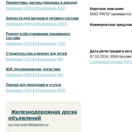
Локомотивы, вагоны (продажа и аренда)
Компании (355)
|
Объявления (610)
Короткое описание:
ООО "РКПЗ" занимается
Запчасти для вагонов и тягового состава
Компании (806)
|
Объявления (2503)
Коммерческое предлож
-
Ремонт и обслуживание подвижного
состава
Компании (143)
|
Объявления (156)
Дата регистрации в кат
Строительство и ремонт ж/д путей
07.10.2014, 3068 просмо
Компании (101)
|
Объявления (88)
Сообщения фирмы РКПЗ,
Ж/Д грузоперевозки, логистика
Компании (239)
|
Объявления (94)
Прочая ж/д продукция и услуги
Компании (234)
|
Объявления (603)
Железнодорожная доска
объявлений
на портале Metaprom.ru