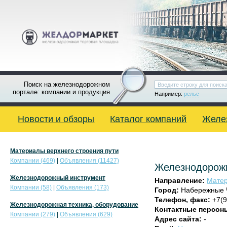
Поиск на железнодорожном
портале: компании и продукция
Например:
рельс
Новости и обзоры
Каталог компаний
Желе
Материалы верхнего строения пути
Компании (469)
|
Объявления (11427)
Железнодорож
Железнодорожный инструмент
Направление:
Матер
Компании (58)
|
Объявления (173)
Город:
Набережные 
Телефон, факс:
+7(9
Железнодорожная техника, оборудование
Контактные персон
Компании (279)
|
Объявления (629)
Адрес сайта:
-