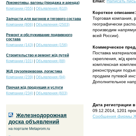
Email:
Написать пис
Локомотивы, вагоны (продажа и аренда)
Компании (355)
|
Объявления (610)
Короткое описание:
Торговая компания, р
Запчасти для вагонов и тягового состава
географически распо
Компании (806)
|
Объявления (2503)
производим напрямую
Ремонт и обслуживание подвижного
всей России).
состава
Компании (143)
|
Объявления (156)
Коммерческое пред
Поставка материалов
Строительство и ремонт ж/д путей
скрепления, ж/д креп
Компании (101)
|
Объявления (88)
комплексная комплек
реконструкции подъе
Ж/Д грузоперевозки, логистика
продаем путевой инст
Компании (239)
|
Объявления (94)
Дополнительное напра
Прочая ж/д продукция и услуги
Компании (234)
|
Объявления (603)
Дата регистрации в
09.12.2014, 1201 пр
Железнодорожная
Сообщения фирмы Же
доска объявлений
на портале Metaprom.ru