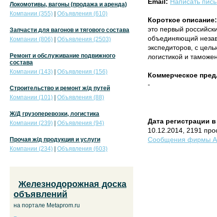
Email:
Написать пис
Локомотивы, вагоны (продажа и аренда)
Компании (355)
|
Объявления (610)
Короткое описание:
это первый российск
Запчасти для вагонов и тягового состава
объединяющий незав
Компании (806)
|
Объявления (2503)
экспедиторов, с цель
Ремонт и обслуживание подвижного
логистикой и таможе
состава
Компании (143)
|
Объявления (156)
Коммерческое пред
-
Строительство и ремонт ж/д путей
Компании (101)
|
Объявления (88)
Ж/Д грузоперевозки, логистика
Дата регистрации в
Компании (239)
|
Объявления (94)
10.12.2014, 2191 пр
Сообщения фирмы ACE
Прочая ж/д продукция и услуги
Компании (234)
|
Объявления (603)
Железнодорожная доска
объявлений
на портале Metaprom.ru