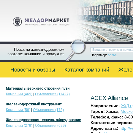
Поиск на железнодорожном
портале: компании и продукция
Например:
рельс
Новости и обзоры
Каталог компаний
Желе
Материалы верхнего строения пути
Компании (469)
|
Объявления (11427)
ACEX Alliance
Железнодорожный инструмент
Направление:
Ж/Д г
Компании (58)
|
Объявления (173)
Город:
Химки,
Моско
Телефон, факс:
8-80
Железнодорожная техника, оборудование
Контактные персон
Компании (279)
|
Объявления (629)
Адрес сайта:
http:/