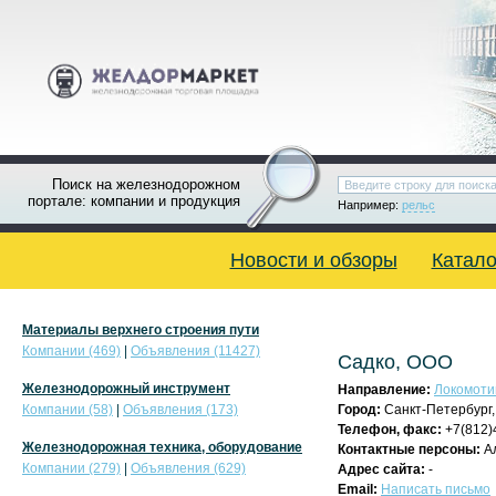
Поиск на железнодорожном
портале: компании и продукция
Например:
рельс
Новости и обзоры
Катало
Материалы верхнего строения пути
Компании (469)
|
Объявления (11427)
Садко, ООО
Железнодорожный инструмент
Направление:
Локомоти
Компании (58)
|
Объявления (173)
Город:
Санкт-Петербург
Телефон, факс:
+7(812)
Железнодорожная техника, оборудование
Контактные персоны:
А
Компании (279)
|
Объявления (629)
Адрес сайта:
-
Email:
Написать письмо