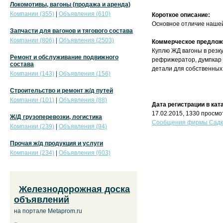
Локомотивы, вагоны (продажа и аренда)
Компании (355)
|
Объявления (610)
Короткое описание:
Основное отличие нашей
Запчасти для вагонов и тягового состава
Компании (806)
|
Объявления (2503)
Коммерческое предлож
Куплю ЖД вагоны в резку
Ремонт и обслуживание подвижного
рефрижератор, думпкар в
состава
детали для собственных
Компании (143)
|
Объявления (156)
Строительство и ремонт ж/д путей
Компании (101)
|
Объявления (88)
Дата регистрации в кат
17.02.2015, 1330 просмо
Ж/Д грузоперевозки, логистика
Сообщения фирмы Садко
Компании (239)
|
Объявления (94)
Прочая ж/д продукция и услуги
Компании (234)
|
Объявления (603)
Железнодорожная доска
объявлений
на портале Metaprom.ru