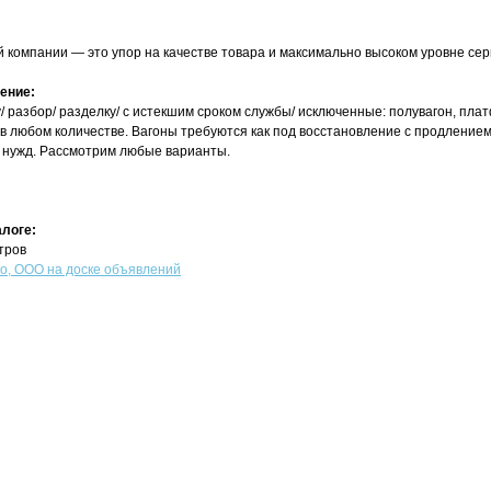
 компании — это упор на качестве товара и максимально высоком уровне сер
ение:
/ разбор/ разделку/ с истекшим сроком службы/ исключенные: полувагон, пла
 любом количестве. Вагоны требуются как под восстановление с продлением 
 нужд. Рассмотрим любые варианты.
алоге:
тров
, ООО на доске объявлений