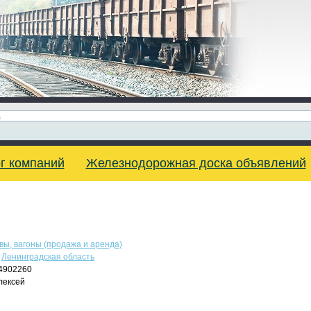
г компаний
Железнодорожная доска объявлений
вы, вагоны (продажа и аренда)
,
Ленинградская область
4902260
лексей