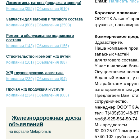
Email:
Написать пис
Локомотивы, вагоны (продажа и аренда)
Компании (355)
|
Объявления (610)
Короткое описание:
ООО"ПК Альянс" прои
Запчасти для вагонов и тягового состава
грузовых, пассажирск
Компании (806)
|
Объявления (2503)
Ремонт и обслуживание подвижного
Коммерческое пред
состава
Здравствуйте.
Компании (143)
|
Объявления (156)
Наша компания произ
запасных частей
Строительство и ремонт ж/д путей
для тягового состава
Компании (101)
|
Объявления (88)
У нас в наличии бол
Осуществляем постав
Ж/Д грузоперевозки, логистика
В данный момент, у н
Компании (239)
|
Объявления (94)
Мы работаем с круп
вагоноремонтным де
Прочая ж/д продукция и услуги
Предлагаем Вам, ста
Компании (234)
|
Объявления (603)
сотрудничество.
менеджер ООО"ПК Ал
тел;+7(495)509-48-87
Железнодорожная доска
моб;8-925-564-50-74
объявлений
Мы предлагаем.
62.00.25.011 амортиз
на портале Metaprom.ru
574б-102 труба защи