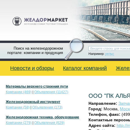
Поиск на железнодорожном
портале: компании и продукция
Например:
рельс
Новости и обзоры
Каталог компаний
Желе
Материалы верхнего строения пути
Компании (469)
|
Объявления (11427)
ООО "ПК АЛЬ
Железнодорожный инструмент
Направление:
Запча
Компании (58)
|
Объявления (173)
Город:
Москва,
Моск
Телефон, факс:
(499
Железнодорожная техника, оборудование
Контактные персон
Компании (279)
|
Объявления (629)
Адрес сайта:
http://