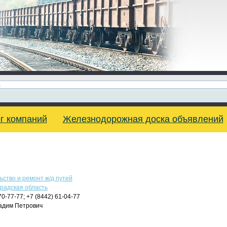
г компаний
Железнодорожная доска объявлений
ство и ремонт ж/д путей
градская область
0-77-77; +7 (8442) 61-04-77
дим Петрович