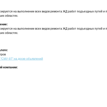
зируется на выполнении всех видов ремонта ЖД работ подъездных путей и п
ших областях.
ение:
зируется на выполнении всех видов ремонта ЖД работ подъездных путей и п
ших областях.
алоге:
тров
СМУ-97" на доске объявлений
й компании: