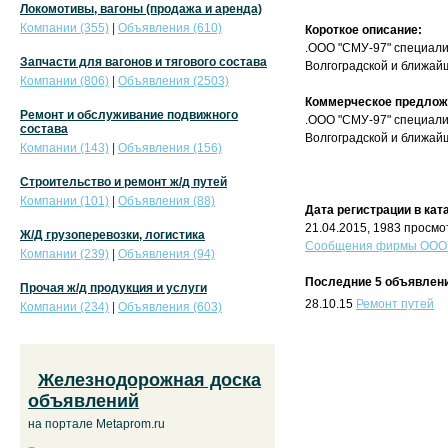
Локомотивы, вагоны (продажа и аренда)
Компании (355)
|
Объявления (610)
Короткое описание:
.ООО "СМУ-97" специали
Запчасти для вагонов и тягового состава
Волгоградской и ближай
Компании (806)
|
Объявления (2503)
Коммерческое предлож
Ремонт и обслуживание подвижного
.ООО "СМУ-97" специали
состава
Волгоградской и ближай
Компании (143)
|
Объявления (156)
Строительство и ремонт ж/д путей
Компании (101)
|
Объявления (88)
Дата регистрации в кат
21.04.2015, 1983 просмо
Ж/Д грузоперевозки, логистика
Сообщения фирмы ООО "
Компании (239)
|
Объявления (94)
Последние 5 объявлени
Прочая ж/д продукция и услуги
28.10.15
Ремонт путей
Компании (234)
|
Объявления (603)
Железнодорожная доска
объявлений
на портале Metaprom.ru