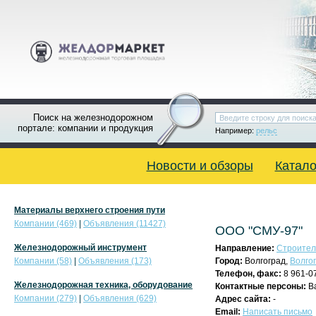
Поиск на железнодорожном
портале: компании и продукция
Например:
рельс
Новости и обзоры
Катало
Материалы верхнего строения пути
Компании (469)
|
Объявления (11427)
ООО "СМУ-97"
Железнодорожный инструмент
Направление:
Строитель
Компании (58)
|
Объявления (173)
Город:
Волгоград,
Волго
Телефон, факс:
8 961-07
Железнодорожная техника, оборудование
Контактные персоны:
Ва
Компании (279)
|
Объявления (629)
Адрес сайта:
-
Email:
Написать письмо