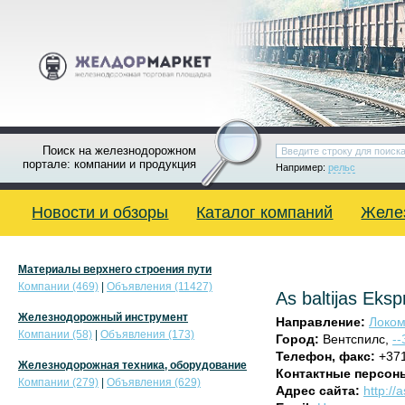
Поиск на железнодорожном
портале: компании и продукция
Например:
рельс
Новости и обзоры
Каталог компаний
Желе
Материалы верхнего строения пути
Компании (469)
|
Объявления (11427)
As baltijas Eksp
Железнодорожный инструмент
Направление:
Локом
Компании (58)
|
Объявления (173)
Город:
Вентспилс,
-
Телефон, факс:
+371
Железнодорожная техника, оборудование
Контактные персон
Компании (279)
|
Объявления (629)
Адрес сайта:
http://