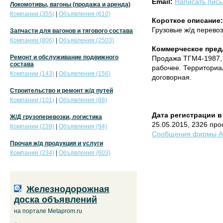
Email:
Написать пис
Локомотивы, вагоны (продажа и аренда)
Компании (355)
|
Объявления (610)
Короткое описание:
Грузовые ж/д перевоз
Запчасти для вагонов и тягового состава
Компании (806)
|
Объявления (2503)
Коммерческое пред
Ремонт и обслуживание подвижного
Продажа ТГМ4-1987, и
состава
рабочее. Территориал
Компании (143)
|
Объявления (156)
договорная.
Строительство и ремонт ж/д путей
Компании (101)
|
Объявления (88)
Дата регистрации в
Ж/Д грузоперевозки, логистика
25.05.2015, 2326 пр
Компании (239)
|
Объявления (94)
Сообщения фирмы As 
Прочая ж/д продукция и услуги
Компании (234)
|
Объявления (603)
Железнодорожная
доска объявлений
на портале Metaprom.ru