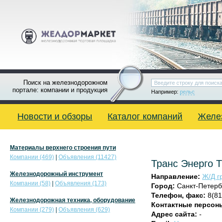
Поиск на железнодорожном
портале: компании и продукция
Например:
рельс
Новости и обзоры
Каталог компаний
Желе
Материалы верхнего строения пути
Компании (469)
|
Объявления (11427)
Транс Энерго 
Железнодорожный инструмент
Направление:
Ж/Д г
Компании (58)
|
Объявления (173)
Город:
Санкт-Петерб
Телефон, факс:
8(81
Железнодорожная техника, оборудование
Контактные персон
Компании (279)
|
Объявления (629)
Адрес сайта:
-