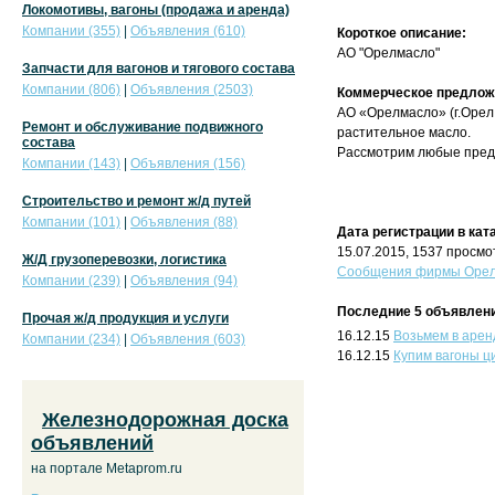
Локомотивы, вагоны (продажа и аренда)
Компании (355)
|
Объявления (610)
Короткое описание:
АО "Орелмасло"
Запчасти для вагонов и тягового состава
Компании (806)
|
Объявления (2503)
Коммерческое предлож
АО «Орелмасло» (г.Орел
Ремонт и обслуживание подвижного
растительное масло.
состава
Рассмотрим любые пред
Компании (143)
|
Объявления (156)
Строительство и ремонт ж/д путей
Компании (101)
|
Объявления (88)
Дата регистрации в кат
15.07.2015, 1537 просмо
Ж/Д грузоперевозки, логистика
Сообщения фирмы Орелм
Компании (239)
|
Объявления (94)
Последние 5 объявлени
Прочая ж/д продукция и услуги
16.12.15
Возьмем в арен
Компании (234)
|
Объявления (603)
16.12.15
Купим вагоны ц
Железнодорожная доска
объявлений
на портале Metaprom.ru