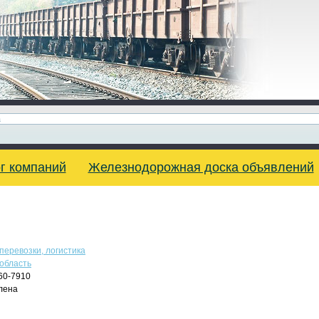
г компаний
Железнодорожная доска объявлений
перевозки, логистика
область
60-7910
лена