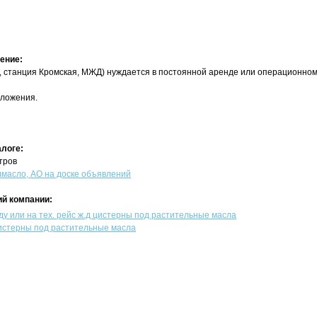
ение:
, станция Кромская, МЖД) нуждается в постоянной аренде или операционном
ложения.
алоге:
тров
асло, АО на доске объявлений
й компании:
ду или на тех. рейс ж.д цистерны под растительные масла
истерны под растительные масла