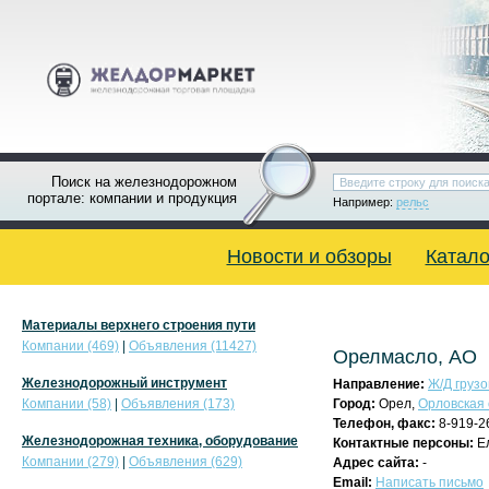
Поиск на железнодорожном
портале: компании и продукция
Например:
рельс
Новости и обзоры
Катало
Материалы верхнего строения пути
Компании (469)
|
Объявления (11427)
Орелмасло, АО
Железнодорожный инструмент
Направление:
Ж/Д грузо
Компании (58)
|
Объявления (173)
Город:
Орел,
Орловская 
Телефон, факс:
8-919-2
Железнодорожная техника, оборудование
Контактные персоны:
Е
Компании (279)
|
Объявления (629)
Адрес сайта:
-
Email:
Написать письмо