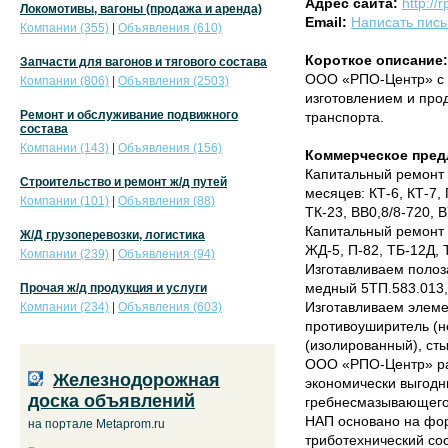
Адрес сайта:
http://
Локомотивы, вагоны (продажа и аренда)
Email:
Написать пис
Компании (355)
|
Объявления (610)
Короткое описание:
Запчасти для вагонов и тягового состава
ООО «РПО-Центр» с 
Компании (806)
|
Объявления (2503)
изготовлением и про
Ремонт и обслуживание подвижного
транспорта.
состава
Компании (143)
|
Объявления (156)
Коммерческое пред
Капитальный ремонт 
Строительство и ремонт ж/д путей
месяцев: КТ-6, КТ-7, 
Компании (101)
|
Объявления (88)
ТК-23, ВВ0,8/8-720, 
Капитальный ремонт 
Ж/Д грузоперевозки, логистика
ЖД-5, П-82, ТБ-12Д, 
Компании (239)
|
Объявления (94)
Изготавливаем полоз
медный 5ТП.583.013,
Прочая ж/д продукция и услуги
Изготавливаем элеме
Компании (234)
|
Объявления (603)
противоуширитель (н
(изолированный), ст
ООО «РПО-Центр» ра
Железнодорожная
экономически выгодн
доска объявлений
гребнесмазывающего 
НАП основано на фор
на портале Metaprom.ru
триботехнический сос