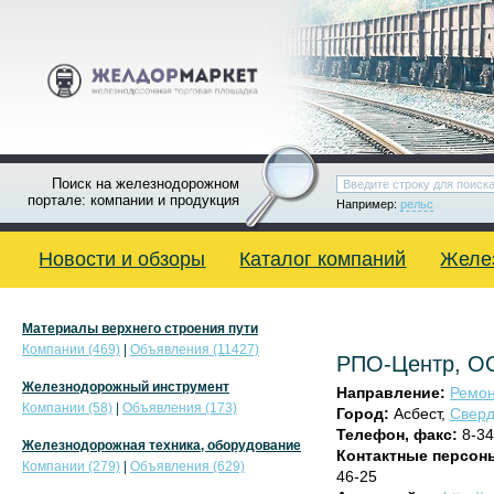
Поиск на железнодорожном
портале: компании и продукция
Например:
рельс
Новости и обзоры
Каталог компаний
Желе
Материалы верхнего строения пути
Компании (469)
|
Объявления (11427)
РПО-Центр, 
Железнодорожный инструмент
Направление:
Ремон
Компании (58)
|
Объявления (173)
Город:
Асбест,
Сверд
Телефон, факс:
8-34
Железнодорожная техника, оборудование
Контактные персон
Компании (279)
|
Объявления (629)
46-25