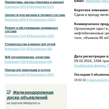
Email:
Написать пис
Локомотивы, вагоны (продажа и аренда)
Компании (355)
|
Объявления (610)
Короткое описание:
Сдача в аренду желе
Запчасти для вагонов и тягового состава
Компании (806)
|
Объявления (2503)
Коммерческое пред
Ремонт и обслуживание подвижного
Организация сдаст в
состава
нефтебензиновые цис
Компании (143)
|
Объявления (156)
тонн, объемом 86 м3,
Строительство и ремонт ж/д путей
Компании (101)
|
Объявления (88)
Дата регистрации в
Ж/Д грузоперевозки, логистика
09.02.2016, 1596 пр
Компании (239)
|
Объявления (94)
Сообщения фирмы Тр
Прочая ж/д продукция и услуги
Компании (234)
|
Объявления (603)
Последние 5 объявлени
19.02.16
Сдам в аренду 
Железнодорожная
доска объявлений
на портале Metaprom.ru