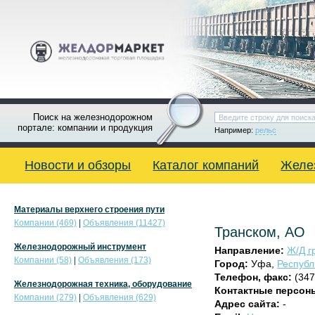
Поиск на железнодорожном
портале: компании и продукция
Например:
рельс
Новости и обзоры
Каталог компаний
Желе
Материалы верхнего строения пути
Компании (469)
|
Объявления (11427)
Транском, АО
Железнодорожный инструмент
Направление:
Ж/Д г
Компании (58)
|
Объявления (173)
Город:
Уфа,
Республ
Телефон, факс:
(347
Железнодорожная техника, оборудование
Контактные персон
Компании (279)
|
Объявления (629)
Адрес сайта:
-