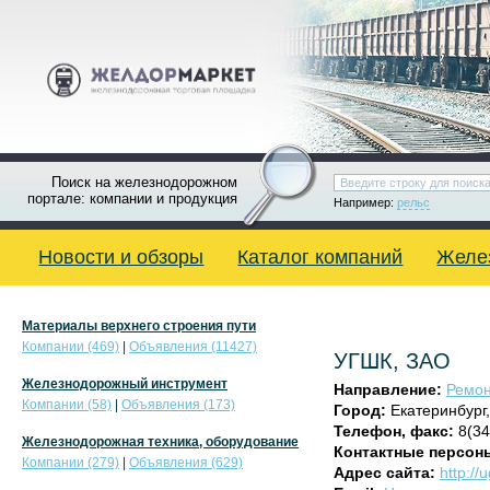
Поиск на железнодорожном
портале: компании и продукция
Например:
рельс
Новости и обзоры
Каталог компаний
Желе
Материалы верхнего строения пути
Компании (469)
|
Объявления (11427)
УГШК, ЗАО
Железнодорожный инструмент
Направление:
Ремон
Компании (58)
|
Объявления (173)
Город:
Екатеринбург
Телефон, факс:
8(34
Железнодорожная техника, оборудование
Контактные персон
Компании (279)
|
Объявления (629)
Адрес сайта:
http://