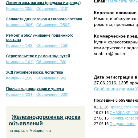
Email:
Написать пис
Локомотивы, вагоны (продажа и аренда)
Компании (355)
|
Объявления (610)
Короткое описание:
Ремонт и обслуживан
Запчасти для вагонов и тягового состава
ремонты, промывка ц
Компании (806)
|
Объявления (2503)
Ремонт и обслуживание подвижного
Коммерческое пред
состава
Купим колесотокарный
Компании (143)
|
Объявления (156)
коммерческое предло
snab_rr@mail.ru
Строительство и ремонт ж/д путей
Компании (101)
|
Объявления (88)
Ж/Д грузоперевозки, логистика
Дата регистрации в
Компании (239)
|
Объявления (94)
27.06.2016, 1395 пр
Сообщения фирмы УГ
Прочая ж/д продукция и услуги
Компании (234)
|
Объявления (603)
Последние 5 объявлени
01.11.16
Привод стояноч
19.07.16
СМАЗКА КР-400
Железнодорожная доска
27.06.16
Покупка колесо
объявлений
27.06.16
Продажа лома
на портале Metaprom.ru