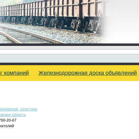
г компаний
Железнодорожная доска объявлений
перевозки, логистика
вская область
700-20-67
натолий