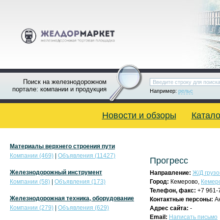
Поиск на железнодорожном
портале: компании и продукция
Например:
рельс
Новости и обзоры
Катало
Материалы верхнего строения пути
Компании (469)
|
Объявления (11427)
Прогресс
Железнодорожный инструмент
Направление:
Ж/Д грузо
Компании (58)
|
Объявления (173)
Город:
Кемерово,
Кемеро
Телефон, факс:
+7 961-
Железнодорожная техника, оборудование
Контактные персоны:
А
Компании (279)
|
Объявления (629)
Адрес сайта:
-
Email:
Написать письмо