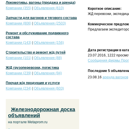
Локомотивы, вагоны (продажа и аренда)
Компании (355)
|
Объявления (610)
Короткое описание:
ЖД перевозки, экспедиц
Запчасти для вагонов и тягового состава
Компании (806)
|
Объявления (2503)
Коммерческое предлож
Предлагаем экспедиторск
Ремонт и обслуживание подвижного
состава
Компании (143)
|
Объявления (156)
Дата регистрации в кат
Строительство и ремонт ж/д путей
23.07.2016, 1222 просмо
Компании (101)
|
Объявления (88)
Сообщения фирмы Прогр
Ж/Д грузоперевозки, логистика
Последние 5 объявлени
Компании (239)
|
Объявления (94)
23.08.16
аренда вагонов
Прочая ж/д продукция и услуги
Компании (234)
|
Объявления (603)
Железнодорожная доска
объявлений
на портале Metaprom.ru