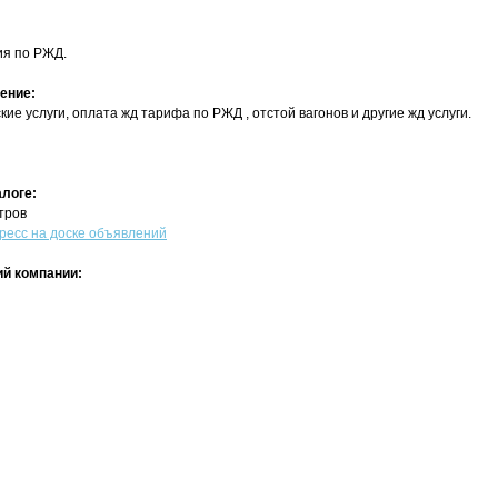
ия по РЖД.
ение:
ие услуги, оплата жд тарифа по РЖД , отстой вагонов и другие жд услуги.
алоге:
тров
есс на доске объявлений
й компании: