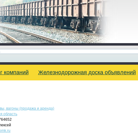
г компаний
Железнодорожная доска объявлений
вы, вагоны (продажа и аренда)
я область
764652
лексей
.omk.ru