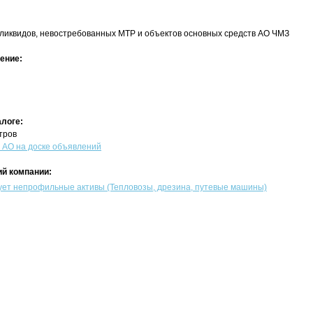
ликвидов, невостребованных МТР и объектов основных средств АО ЧМЗ
ение:
алоге:
тров
АО на доске объявлений
й компании:
ет непрофильные активы (Тепловозы, дрезина, путевые машины)