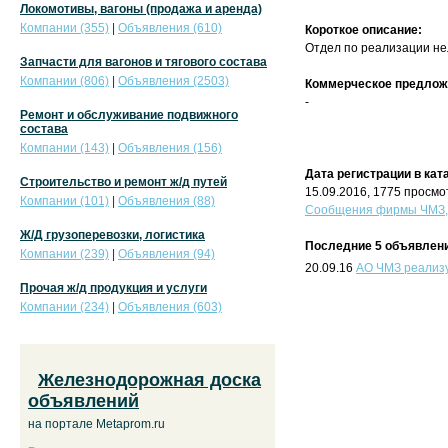
Локомотивы, вагоны (продажа и аренда)
Компании (355)
|
Объявления (610)
Короткое описание:
Отдел по реализации не
Запчасти для вагонов и тягового состава
Компании (806)
|
Объявления (2503)
Коммерческое предлож
-
Ремонт и обслуживание подвижного
состава
Компании (143)
|
Объявления (156)
Дата регистрации в кат
Строительство и ремонт ж/д путей
15.09.2016, 1775 просмо
Компании (101)
|
Объявления (88)
Сообщения фирмы ЧМЗ, 
Ж/Д грузоперевозки, логистика
Последние 5 объявлени
Компании (239)
|
Объявления (94)
20.09.16
АО ЧМЗ реализу
Прочая ж/д продукция и услуги
Компании (234)
|
Объявления (603)
Железнодорожная доска
объявлений
на портале Metaprom.ru