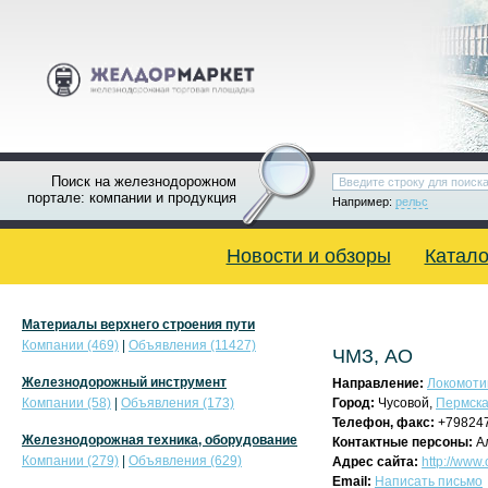
Поиск на железнодорожном
портале: компании и продукция
Например:
рельс
Новости и обзоры
Катало
Материалы верхнего строения пути
Компании (469)
|
Объявления (11427)
ЧМЗ, АО
Железнодорожный инструмент
Направление:
Локомоти
Компании (58)
|
Объявления (173)
Город:
Чусовой,
Пермска
Телефон, факс:
+79824
Железнодорожная техника, оборудование
Контактные персоны:
А
Компании (279)
|
Объявления (629)
Адрес сайта:
http://www
Email:
Написать письмо