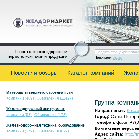
Поиск на железнодорожном
портале: компании и продукция
Например:
рельс
Новости и обзоры
Каталог компаний
Желе
Материалы верхнего строения пути
Компании (469)
|
Объявления (11427)
Группа компа
Железнодорожный инструмент
Направление:
Локом
Компании (58)
|
Объявления (173)
Город:
Санкт-Петерб
Телефон, факс:
+7(8
Железнодорожная техника, оборудование
Контактные персон
Компании (279)
|
Объявления (629)
Адрес сайта:
http://