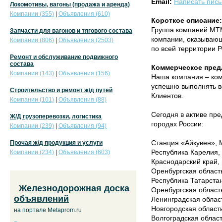
Email:
Написать пис
Локомотивы, вагоны (продажа и аренда)
Компании (355)
|
Объявления (610)
Короткое описание:
Группа компаний МТ
Запчасти для вагонов и тягового состава
компании, оказывающ
Компании (806)
|
Объявления (2503)
по всей территории Р
Ремонт и обслуживание подвижного
состава
Коммерческое пред
Компании (143)
|
Объявления (156)
Наша компания – ком
успешно выполнять в
Строительство и ремонт ж/д путей
Клиентов.
Компании (101)
|
Объявления (88)
Сегодня в активе пр
Ж/Д грузоперевозки, логистика
городах России:
Компании (239)
|
Объявления (94)
Станция «Айкувен», М
Прочая ж/д продукция и услуги
Республика Карелия,
Компании (234)
|
Объявления (603)
Краснодарский край, 
Оренбургская область
Республика Татарстан,
Железнодорожная доска
Оренбургская область,
объявлений
Ленинградская област
Новгородская область
на портале Metaprom.ru
Волгоградская област