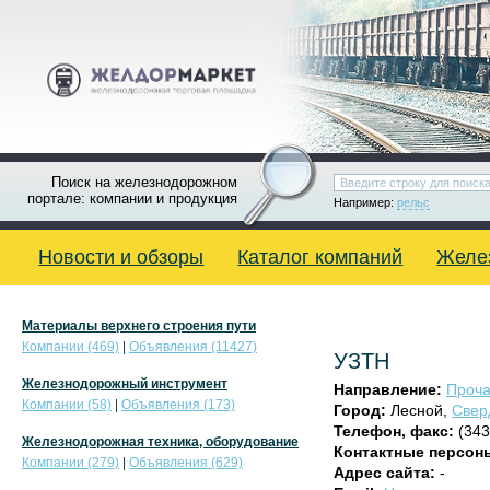
Поиск на железнодорожном
портале: компании и продукция
Например:
рельс
Новости и обзоры
Каталог компаний
Желе
Материалы верхнего строения пути
Компании (469)
|
Объявления (11427)
УЗТН
Железнодорожный инструмент
Направление:
Проча
Компании (58)
|
Объявления (173)
Город:
Лесной,
Свер
Телефон, факс:
(343
Железнодорожная техника, оборудование
Контактные персон
Компании (279)
|
Объявления (629)
Адрес сайта:
-