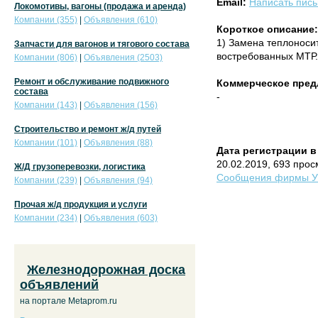
Email:
Написать пис
Локомотивы, вагоны (продажа и аренда)
Компании (355)
|
Объявления (610)
Короткое описание:
1) Замена теплоносит
Запчасти для вагонов и тягового состава
востребованных МТР. 
Компании (806)
|
Объявления (2503)
Ремонт и обслуживание подвижного
Коммерческое пред
состава
-
Компании (143)
|
Объявления (156)
Строительство и ремонт ж/д путей
Компании (101)
|
Объявления (88)
Дата регистрации в
20.02.2019, 693 про
Ж/Д грузоперевозки, логистика
Сообщения фирмы УЗ
Компании (239)
|
Объявления (94)
Прочая ж/д продукция и услуги
Компании (234)
|
Объявления (603)
Железнодорожная доска
объявлений
на портале Metaprom.ru